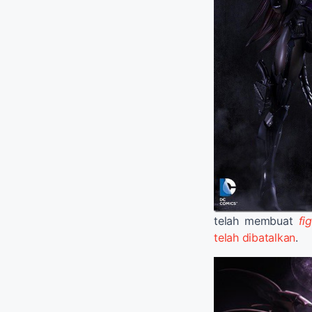
telah membuat
fi
telah dibatalkan
.