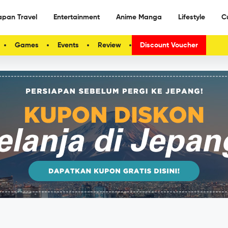
apan Travel
Entertainment
Anime Manga
Lifestyle
C
Games
Events
Review
Discount Voucher