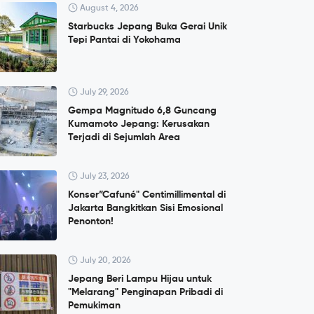
August 4, 2026
Starbucks Jepang Buka Gerai Unik
Tepi Pantai di Yokohama
July 29, 2026
Gempa Magnitudo 6,8 Guncang
Kumamoto Jepang: Kerusakan
Terjadi di Sejumlah Area
July 23, 2026
Konser”Cafuné" Centimillimental di
Jakarta Bangkitkan Sisi Emosional
Penonton!
July 20, 2026
Jepang Beri Lampu Hijau untuk
"Melarang" Penginapan Pribadi di
Pemukiman