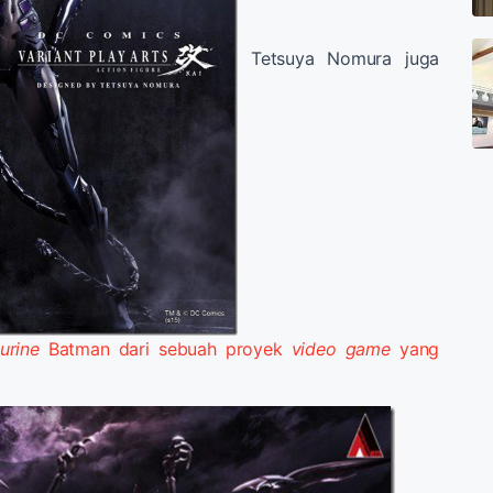
Tetsuya Nomura juga
gurine
Batman dari sebuah proyek
video game
yang