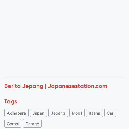
Berita Jepang | Japanesestation.com
Tags
Akihabara
Japan
Jepang
Mobil
Itasha
Car
Garasi
Garage