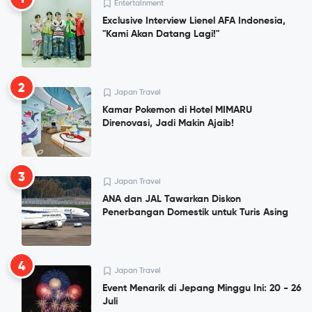
Entertainment
Exclusive Interview Lienel AFA Indonesia,
"Kami Akan Datang Lagi!"
2
Japan Travel
Kamar Pokemon di Hotel MIMARU
Direnovasi, Jadi Makin Ajaib!
3
Japan Travel
ANA dan JAL Tawarkan Diskon
Penerbangan Domestik untuk Turis Asing
4
Japan Travel
Event Menarik di Jepang Minggu Ini: 20 - 26
Juli