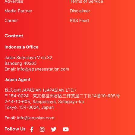
Advertise
Terms of Service
Media Partner
Disclaimer
Career
RSS Feed
Contact
Indonesia Office
Jalan Suryalaya V no.32
Bandung 40265
Email:
info@japanesestation.com
Japan Agent
株式会社JAPASIAN (JAPASIAN LTD.)
〒154-0024 東京都世田谷区三軒茶屋二丁目14番10-605号
2-14-10-605, Sangenjaya, Setagaya-ku
Tokyo, 154-0024, Japan
Email:
info@japasian.com
Follow Us