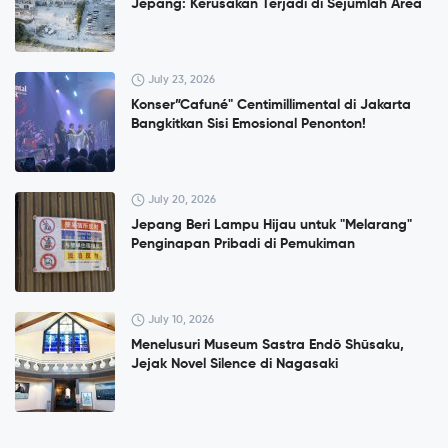
Jepang: Kerusakan Terjadi di Sejumlah Area
July 23, 2026
Konser”Cafuné" Centimillimental di Jakarta
Bangkitkan Sisi Emosional Penonton!
July 20, 2026
Jepang Beri Lampu Hijau untuk "Melarang"
Penginapan Pribadi di Pemukiman
July 10, 2026
Menelusuri Museum Sastra Endō Shūsaku,
Jejak Novel Silence di Nagasaki