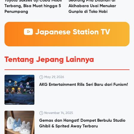
Toyota Sukses Uji Coba Mobil
Seorang Pria Ditahan di
Terbang, Bisa Muat hingga 5
Akihabara Usai Menukar
Penumpang
Gunpla di Toko Hobi
Japanese Station TV
Tentang Jepang Lainnya
May 29, 2026
AKG Entertainment Rilis Seri Baru dari Funism!
November 14, 2025
Gemas dan Hangat! Dompet Berbulu Studio
Ghibli & Sprited Away Terbaru