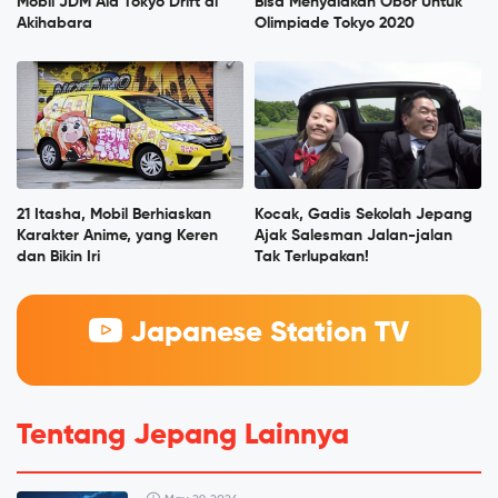
Mobil JDM Ala Tokyo Drift di
Bisa Menyalakan Obor Untuk
Akihabara
Olimpiade Tokyo 2020
21 Itasha, Mobil Berhiaskan
Kocak, Gadis Sekolah Jepang
Karakter Anime, yang Keren
Ajak Salesman Jalan-jalan
dan Bikin Iri
Tak Terlupakan!
Japanese Station TV
Tentang Jepang Lainnya