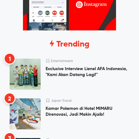
Trending
1
Entertainment
Exclusive Interview Lienel AFA Indonesia,
"Kami Akan Datang Lagi!"
2
Japan Travel
Kamar Pokemon di Hotel MIMARU
Direnovasi, Jadi Makin Ajaib!
3