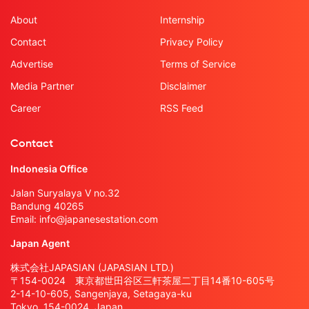
About
Internship
Contact
Privacy Policy
Advertise
Terms of Service
Media Partner
Disclaimer
Career
RSS Feed
Contact
Indonesia Office
Jalan Suryalaya V no.32
Bandung 40265
Email:
info@japanesestation.com
Japan Agent
株式会社JAPASIAN (JAPASIAN LTD.)
〒154-0024 東京都世田谷区三軒茶屋二丁目14番10-605号
2-14-10-605, Sangenjaya, Setagaya-ku
Tokyo, 154-0024, Japan