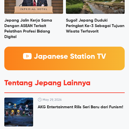
Jepang Jalin Kerja Sama
Sugoi! Jepang Duduki
Dengan ASEAN Terkait
Peringkat Ke-3 Sebagai Tujuan
Pelatihan Profesi Bidang
Wisata Terfavorit
Digital
Japanese Station TV
Tentang Jepang Lainnya
May 29, 2026
AKG Entertainment Rilis Seri Baru dari Funism!