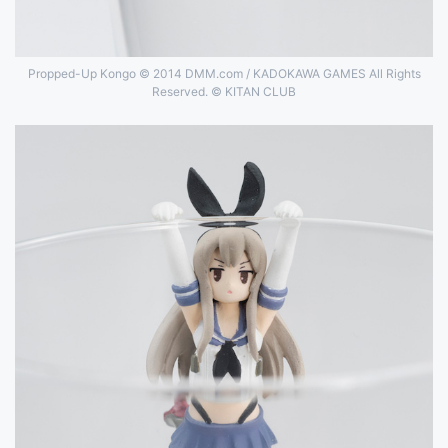
Propped-Up Kongo © 2014 DMM.com / KADOKAWA GAMES All Rights
Reserved. © KITAN CLUB