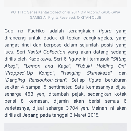
PUTITTO Series Kantai Collection © 2014 DMM.com / KADOKAWA
GAMES All Rights Reserved. © KITAN CLUB
Cup no Fuchiko adalah serangkaian
figure
yang
dirancang untuk duduk di tepian cangkir/gelas, yang
sangat rinci dan berpose dalam sejumlah posisi yang
lucu. Seri
Kantai Collection
yang akan datang sedang
dirilis oleh Kadokawa. Seri 6
figure
ini termasuk "
Sitting
Akagi
", "
Lemon and Kaga
", "
Fubuki Holding On
",
"
Propped-Up Kongo
", "
Hanging Shimakaze
", dan
"
Dangling Rensouhou-chan
". Setiap
figure
berukuran
sekitar 4 sampai 5 sentimeter. Satu kemasannya dijual
seharga 463 yen, ditambah pajak, sedangkan kotak
berisi 8 kemasan, dijamin akan berisi semua 6
varietasnya, dijual seharga 3.704 yen. Mainan ini akan
dirilis di
Jepang
pada tanggal 3 Maret 2015.