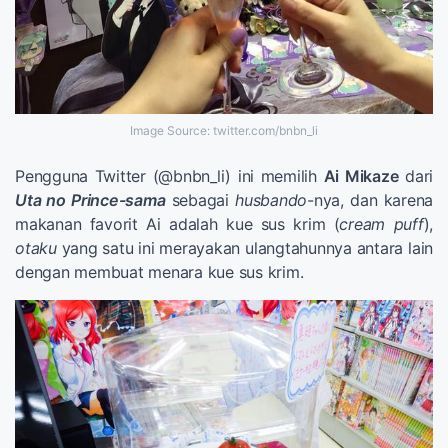
Image Source: twitter.com/bnbn_li
Pengguna Twitter (@bnbn_li) ini memilih
Ai Mikaze
dari
Uta no Prince-sama
sebagai
husbando
-nya, dan karena
makanan favorit Ai adalah kue sus krim (
cream puff
),
otaku
yang satu ini merayakan ulangtahunnya antara lain
dengan membuat menara kue sus krim.