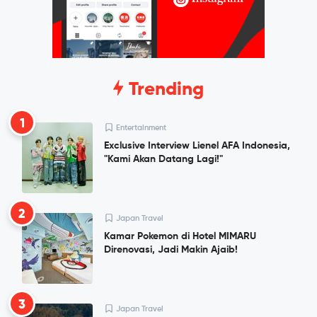
Trending
1
Entertainment
Exclusive Interview Lienel AFA Indonesia,
"Kami Akan Datang Lagi!"
2
Japan Travel
Kamar Pokemon di Hotel MIMARU
Direnovasi, Jadi Makin Ajaib!
3
Japan Travel