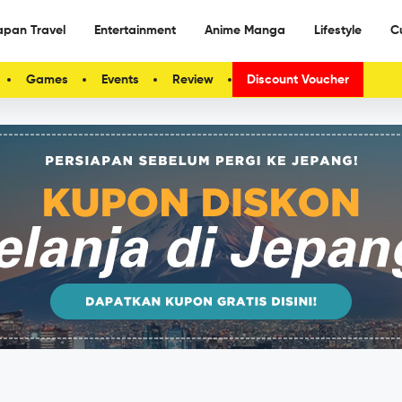
apan Travel
Entertainment
Anime Manga
Lifestyle
C
Games
Events
Review
Discount Voucher