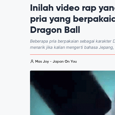
Inilah video rap ya
pria yang berpakai
Dragon Ball
Beberapa pria berpakaian sebagai karakter Dr
menarik jika kalian mengerti bahasa Jepang, t
Mas Joy - Japan On You