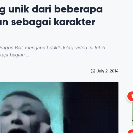
ng unik dari beberapa
an sebagai karakter
agon Ball, mengapa tidak? Jelas, video ini lebih
api bagian ...
July 2, 2014