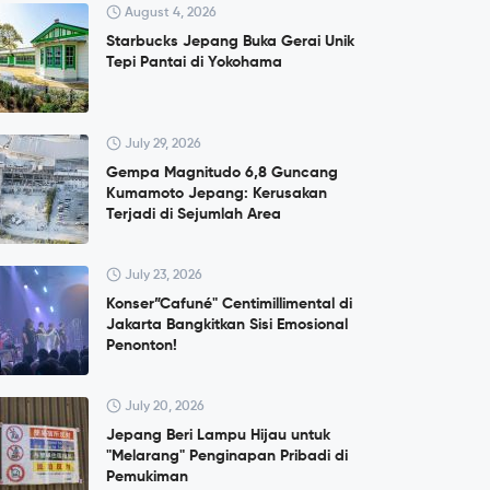
August 4, 2026
Starbucks Jepang Buka Gerai Unik
Tepi Pantai di Yokohama
July 29, 2026
Gempa Magnitudo 6,8 Guncang
Kumamoto Jepang: Kerusakan
Terjadi di Sejumlah Area
July 23, 2026
Konser”Cafuné" Centimillimental di
Jakarta Bangkitkan Sisi Emosional
Penonton!
July 20, 2026
Jepang Beri Lampu Hijau untuk
"Melarang" Penginapan Pribadi di
Pemukiman