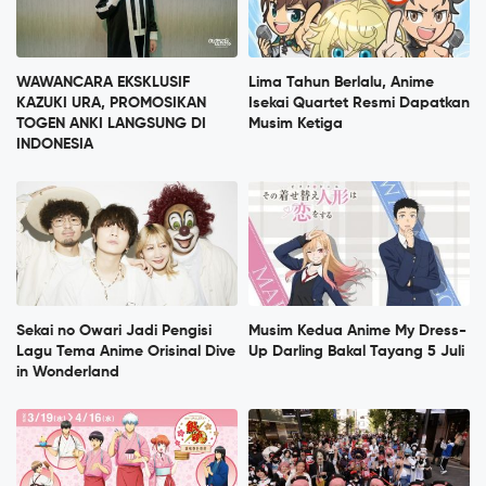
WAWANCARA EKSKLUSIF
Lima Tahun Berlalu, Anime
KAZUKI URA, PROMOSIKAN
Isekai Quartet Resmi Dapatkan
TOGEN ANKI LANGSUNG DI
Musim Ketiga
INDONESIA
Sekai no Owari Jadi Pengisi
Musim Kedua Anime My Dress-
Lagu Tema Anime Orisinal Dive
Up Darling Bakal Tayang 5 Juli
in Wonderland