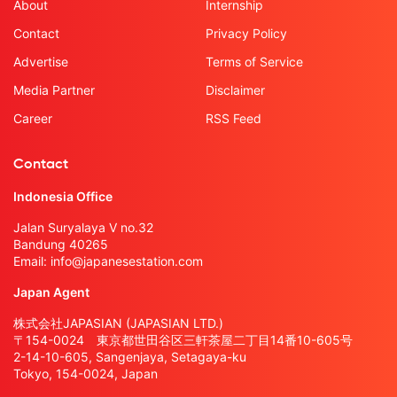
About
Internship
Contact
Privacy Policy
Advertise
Terms of Service
Media Partner
Disclaimer
Career
RSS Feed
Contact
Indonesia Office
Jalan Suryalaya V no.32
Bandung 40265
Email:
info@japanesestation.com
Japan Agent
株式会社JAPASIAN (JAPASIAN LTD.)
〒154-0024 東京都世田谷区三軒茶屋二丁目14番10-605号
2-14-10-605, Sangenjaya, Setagaya-ku
Tokyo, 154-0024, Japan