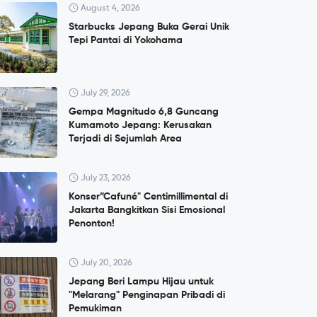
August 4, 2026
Starbucks Jepang Buka Gerai Unik
Tepi Pantai di Yokohama
July 29, 2026
Gempa Magnitudo 6,8 Guncang
Kumamoto Jepang: Kerusakan
Terjadi di Sejumlah Area
July 23, 2026
Konser”Cafuné" Centimillimental di
Jakarta Bangkitkan Sisi Emosional
Penonton!
July 20, 2026
Jepang Beri Lampu Hijau untuk
"Melarang" Penginapan Pribadi di
Pemukiman