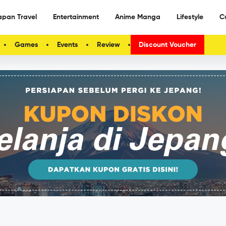
apan Travel
Entertainment
Anime Manga
Lifestyle
C
Games
Events
Review
Discount Voucher