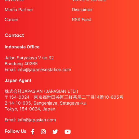
Media Partner
Disclaimer
Career
RSS Feed
Contact
Indonesia Office
Jalan Suryalaya V no.32
Bandung 40265
Email:
info@japanesestation.com
Japan Agent
株式会社JAPASIAN (JAPASIAN LTD.)
〒154-0024 東京都世田谷区三軒茶屋二丁目14番10-605号
2-14-10-605, Sangenjaya, Setagaya-ku
Tokyo, 154-0024, Japan
Email:
info@japasian.com
Follow Us