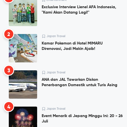
Exclusive Interview Lienel AFA Indonesia,
"Kami Akan Datang Lagi!"
2
Japan Travel
Kamar Pokemon di Hotel MIMARU
Direnovasi, Jadi Makin Ajaib!
3
Japan Travel
ANA dan JAL Tawarkan Diskon
Penerbangan Domestik untuk Turis Asing
4
Japan Travel
Event Menarik di Jepang Minggu Ini: 20 - 26
Juli