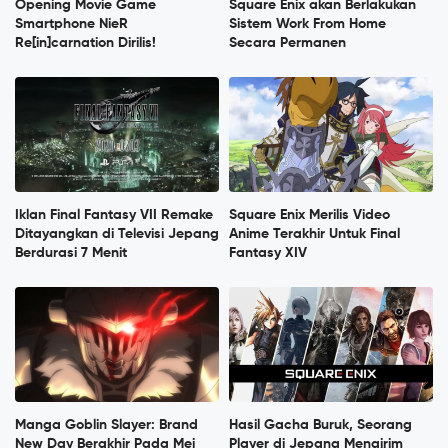
Opening Movie Game
Square Enix akan Berlakukan
Smartphone NieR
Sistem Work From Home
Re[in]carnation Dirilis!
Secara Permanen
Iklan Final Fantasy VII Remake
Square Enix Merilis Video
Ditayangkan di Televisi Jepang
Anime Terakhir Untuk Final
Berdurasi 7 Menit
Fantasy XIV
Manga Goblin Slayer: Brand
Hasil Gacha Buruk, Seorang
New Day Berakhir Pada Mei
Player di Jepang Mengirim