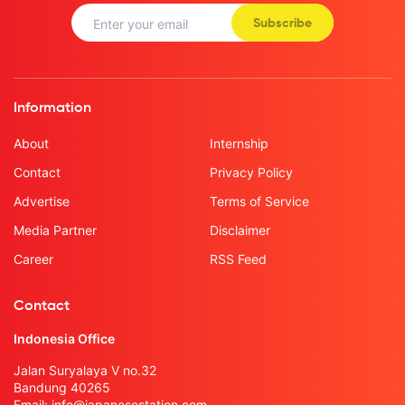
Subscribe
Information
About
Internship
Contact
Privacy Policy
Advertise
Terms of Service
Media Partner
Disclaimer
Career
RSS Feed
Contact
Indonesia Office
Jalan Suryalaya V no.32
Bandung 40265
Email:
info@japanesestation.com