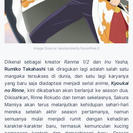
Image Source: bestanimeita.forumfree.it
Dikenal sebagai kreator
Ranma
1/2
dan
Inu Yasha,
Rumiko Takahashi
tak diragukan lagi adalah salah satu
mangaka
tersukses di dunia, dan satu lagi karyanya
yang baru saja diadaptasi menjadi serial
anime,
Kyoukai
no Rinne
,
kini dikabarkan akan berlanjut ke
season
dua.
Dikisahkan, Rinne Rokudo dan teman sekelasnya, Sakura
Mamiya akan terus melanjutkan kehidupan sehari-hari
mereka setelah akhir
season
pertamanya, namun
semuanya mulai menjadi rumit dengan kehadiran
karakter-karakter baru, termasuk kemunculan kucing