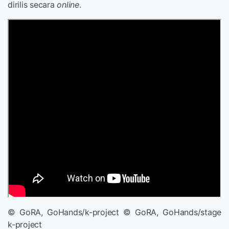
dirilis secara
online
.
© GoRA, GoHands/k-project © GoRA, GoHands/stage
k-project