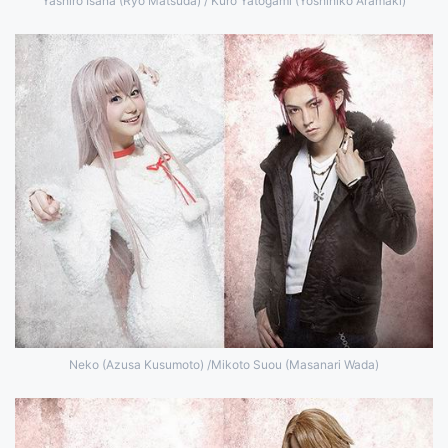
Yashiro Isana (Ryo Matsuda) / Kuro Yatogami (Yoshihiko Aramaki)
Neko (Azusa Kusumoto) /Mikoto Suou (Masanari Wada)