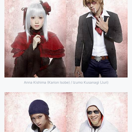
Anna Kishima (Karion Isobe) / Izumo Kusanagi (Juri)