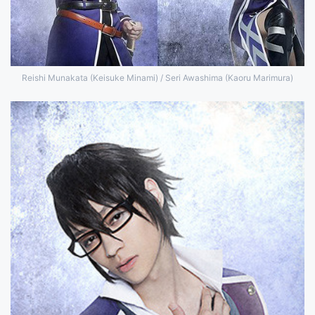
Reishi Munakata (Keisuke Minami) / Seri Awashima (Kaoru Marimura)