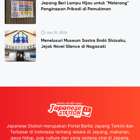
Jepang Beri Lampu Hijau untuk "Melarang"
Penginapan Pribadi di Pemukiman
July 10, 2026
Menelusuri Museum Sastra Endō Shūsaku,
Jejak Novel Silence di Nagasaki
Japanese Station merupakan Portal Berita Jepang Terkini dan
Terbesar di Indonesia tentang wisata di Jepang, makanan,
gaya hidup, pop culture dan yang sedang viral di Jepang.