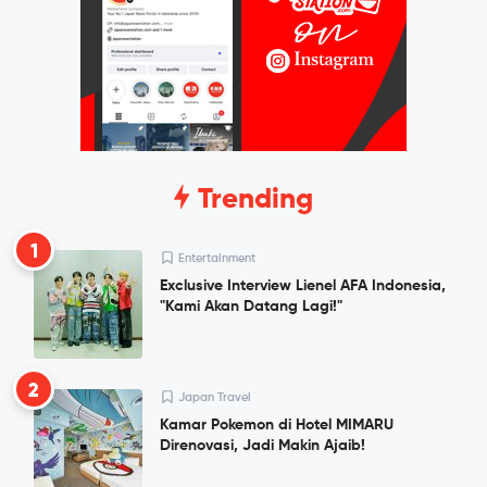
Trending
1
Entertainment
Exclusive Interview Lienel AFA Indonesia,
"Kami Akan Datang Lagi!"
2
Japan Travel
Kamar Pokemon di Hotel MIMARU
Direnovasi, Jadi Makin Ajaib!