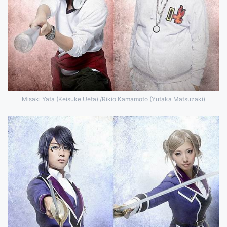
Misaki Yata (Keisuke Ueta) /Rikio Kamamoto (Yutaka Matsuzaki)