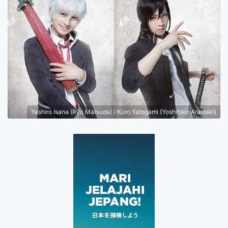
Yashiro Isana (Ryo Matsuda) / Kuro Yatogami (Yoshihiko Aramaki)