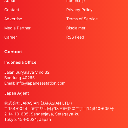
About
Internship
Contact
Privacy Policy
Advertise
Terms of Service
Media Partner
Disclaimer
Career
RSS Feed
Contact
Indonesia Office
Jalan Suryalaya V no.32
Bandung 40265
Email:
info@japanesestation.com
Japan Agent
株式会社JAPASIAN (JAPASIAN LTD.)
〒154-0024 東京都世田谷区三軒茶屋二丁目14番10-605号
2-14-10-605, Sangenjaya, Setagaya-ku
Tokyo, 154-0024, Japan