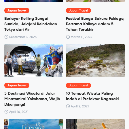
Japan Travel
Japan Travel
Berlayar Keliling Sungai
Festival Bunga Sakura Fukiage,
Sumida, Jelajahi Keindahan
Pertama Kalinya dalam 5
Tokyo dari Air
Tahun Terakhir
September 3, 2025
March 11, 2024
Japan Travel
Japan Travel
5 Destinasi Wisata di Jalur
10 Tempat Wisata Paling
Minatomirai Yokohama, Wajib
Indah di Prefektur Nagasaki
Dikunjungi!
April 2, 2021
April 16, 2021