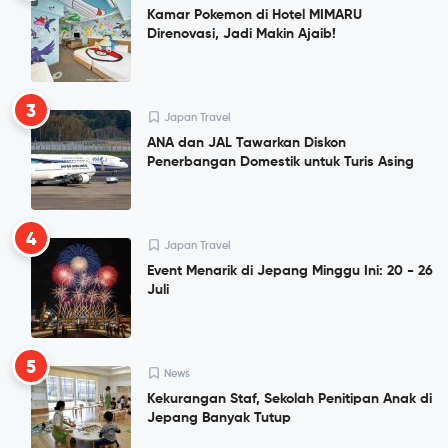
Kamar Pokemon di Hotel MIMARU
Direnovasi, Jadi Makin Ajaib!
3
Japan Travel
ANA dan JAL Tawarkan Diskon
Penerbangan Domestik untuk Turis Asing
4
Japan Travel
Event Menarik di Jepang Minggu Ini: 20 - 26
Juli
5
News
Kekurangan Staf, Sekolah Penitipan Anak di
Jepang Banyak Tutup