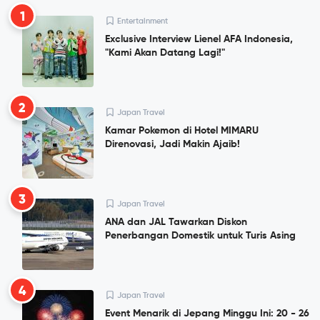
1
Entertainment
Exclusive Interview Lienel AFA Indonesia,
"Kami Akan Datang Lagi!"
2
Japan Travel
Kamar Pokemon di Hotel MIMARU
Direnovasi, Jadi Makin Ajaib!
3
Japan Travel
ANA dan JAL Tawarkan Diskon
Penerbangan Domestik untuk Turis Asing
4
Japan Travel
Event Menarik di Jepang Minggu Ini: 20 - 26