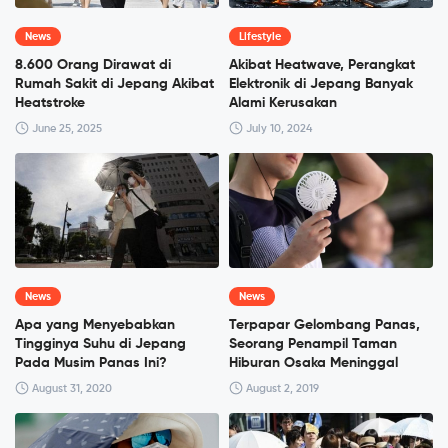
News
Lifestyle
8.600 Orang Dirawat di
Akibat Heatwave, Perangkat
Rumah Sakit di Jepang Akibat
Elektronik di Jepang Banyak
Heatstroke
Alami Kerusakan
June 25, 2025
July 10, 2024
News
News
Apa yang Menyebabkan
Terpapar Gelombang Panas,
Tingginya Suhu di Jepang
Seorang Penampil Taman
Pada Musim Panas Ini?
Hiburan Osaka Meninggal
August 31, 2020
August 2, 2019