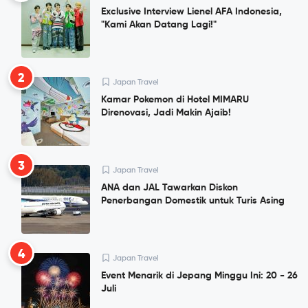
Exclusive Interview Lienel AFA Indonesia,
"Kami Akan Datang Lagi!"
2
Japan Travel
Kamar Pokemon di Hotel MIMARU
Direnovasi, Jadi Makin Ajaib!
3
Japan Travel
ANA dan JAL Tawarkan Diskon
Penerbangan Domestik untuk Turis Asing
4
Japan Travel
Event Menarik di Jepang Minggu Ini: 20 - 26
Juli