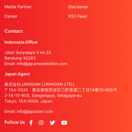
Media Partner
Disclaimer
Career
RSS Feed
Contact
Indonesia Office
Jalan Suryalaya V no.32
Bandung 40265
Email:
info@japanesestation.com
Japan Agent
株式会社JAPASIAN (JAPASIAN LTD.)
〒154-0024 東京都世田谷区三軒茶屋二丁目14番10-605号
2-14-10-605, Sangenjaya, Setagaya-ku
Tokyo, 154-0024, Japan
Email:
info@japasian.com
Follow Us