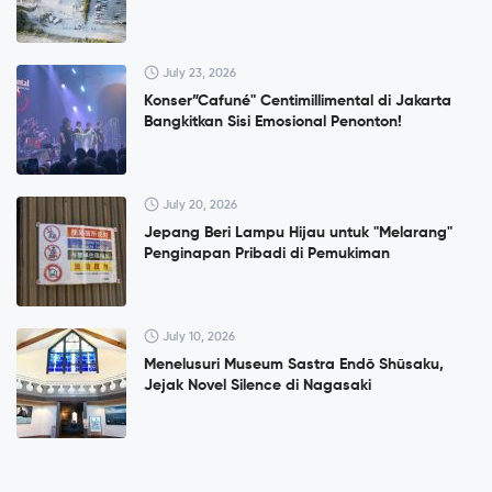
July 23, 2026
Konser”Cafuné" Centimillimental di Jakarta
Bangkitkan Sisi Emosional Penonton!
July 20, 2026
Jepang Beri Lampu Hijau untuk "Melarang"
Penginapan Pribadi di Pemukiman
July 10, 2026
Menelusuri Museum Sastra Endō Shūsaku,
Jejak Novel Silence di Nagasaki