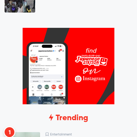
Trending
1
Entertainment