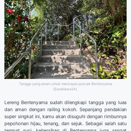
Tangga yang aman untuk mencapai puncak Bentenyama
(SoraNews24).
Lereng Bentenyama sudah dilengkapi tangga yang luas
dan aman dengan railing kokoh. Sepanjang pendakian
super singkat ini, kamu akan disuguhi dengan rimbunnya
pepohonan hijau, tenang, dan sejuk. Sebagai salah satu
tempat suci, kebersihan di Bentenyama juga sangat