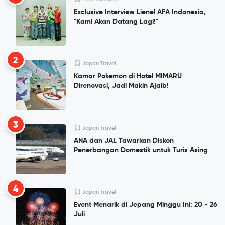
Exclusive Interview Lienel AFA Indonesia,
"Kami Akan Datang Lagi!"
2
Japan Travel
Kamar Pokemon di Hotel MIMARU
Direnovasi, Jadi Makin Ajaib!
3
Japan Travel
ANA dan JAL Tawarkan Diskon
Penerbangan Domestik untuk Turis Asing
4
Japan Travel
Event Menarik di Jepang Minggu Ini: 20 - 26
Juli