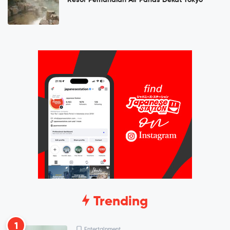
Trending
1
Entertainment