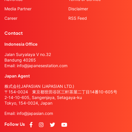
Media Partner
Disclaimer
Career
RSS Feed
Contact
Indonesia Office
Jalan Suryalaya V no.32
Bandung 40265
Email:
info@japanesestation.com
Japan Agent
株式会社JAPASIAN (JAPASIAN LTD.)
〒154-0024 東京都世田谷区三軒茶屋二丁目14番10-605号
2-14-10-605, Sangenjaya, Setagaya-ku
Tokyo, 154-0024, Japan
Email:
info@japasian.com
Follow Us