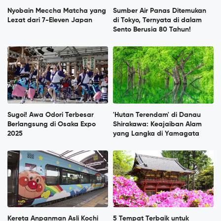
Nyobain Meccha Matcha yang
Sumber Air Panas Ditemukan
Lezat dari 7-Eleven Japan
di Tokyo, Ternyata di dalam
Sento Berusia 80 Tahun!
Sugoi! Awa Odori Terbesar
'Hutan Terendam' di Danau
Berlangsung di Osaka Expo
Shirakawa: Keajaiban Alam
2025
yang Langka di Yamagata
Kereta Anpanman Asli Kochi
5 Tempat Terbaik untuk