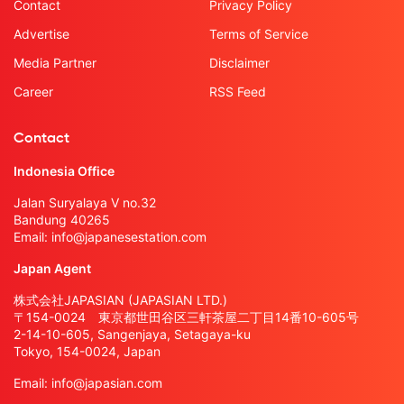
Contact
Privacy Policy
Advertise
Terms of Service
Media Partner
Disclaimer
Career
RSS Feed
Contact
Indonesia Office
Jalan Suryalaya V no.32
Bandung 40265
Email:
info@japanesestation.com
Japan Agent
株式会社JAPASIAN (JAPASIAN LTD.)
〒154-0024 東京都世田谷区三軒茶屋二丁目14番10-605号
2-14-10-605, Sangenjaya, Setagaya-ku
Tokyo, 154-0024, Japan
Email:
info@japasian.com