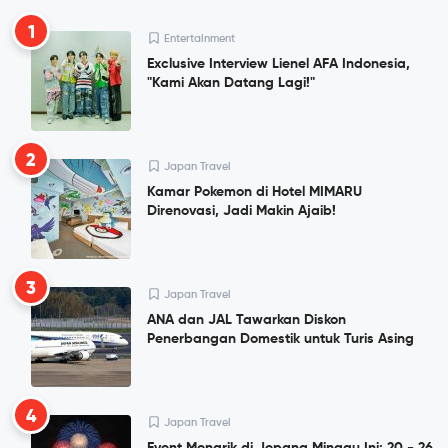
1
Entertainment
Exclusive Interview Lienel AFA Indonesia,
"Kami Akan Datang Lagi!"
2
Japan Travel
Kamar Pokemon di Hotel MIMARU
Direnovasi, Jadi Makin Ajaib!
3
Japan Travel
ANA dan JAL Tawarkan Diskon
Penerbangan Domestik untuk Turis Asing
4
Japan Travel
Event Menarik di Jepang Minggu Ini: 20 - 26