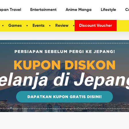
apan Travel
Entertainment
Anime Manga
Lifestyle
C
Games
Events
Review
Discount Voucher