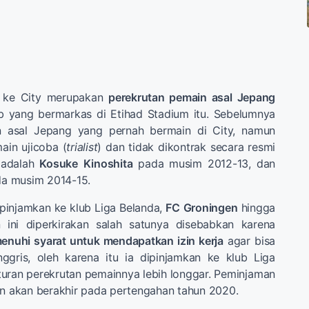
a ke City merupakan
perekrutan pemain asal Jepang
b yang bermarkas di Etihad Stadium itu. Sebelumnya
 asal Jepang yang pernah bermain di City, namun
ain ujicoba (
trialist
) dan tidak dikontrak secara resmi
 adalah
Kosuke
Kinoshita
pada musim 2012-13, dan
a musim 2014-15.
ipinjamkan ke klub Liga Belanda,
FC
Groningen
hingga
 ini diperkirakan salah satunya disebabkan karena
nuhi syarat untuk mendapatkan izin kerja
agar bisa
nggris, oleh karena itu ia dipinjamkan ke klub Liga
uran perekrutan pemainnya lebih longgar. Peminjaman
en akan berakhir pada pertengahan tahun 2020.