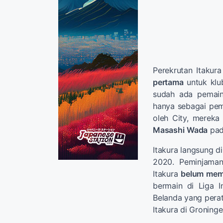
Perekrutan Itakur
pertama
untuk klu
sudah ada pemain
hanya sebagai pem
oleh City, mereka
Masashi
Wada
pad
Itakura langsung d
2020. Peminjaman
Itakura
belum meme
bermain di Liga I
Belanda yang perat
Itakura di Groning