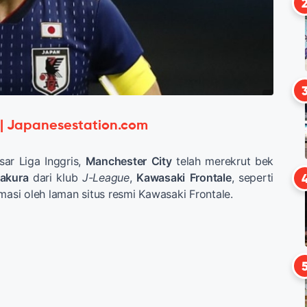
 | Japanesestation.com
sar Liga Inggris,
Manchester
City
telah merekrut bek
takura
dari klub
J-League
,
Kawasaki
Frontale
, seperti
masi oleh laman situs resmi Kawasaki Frontale.