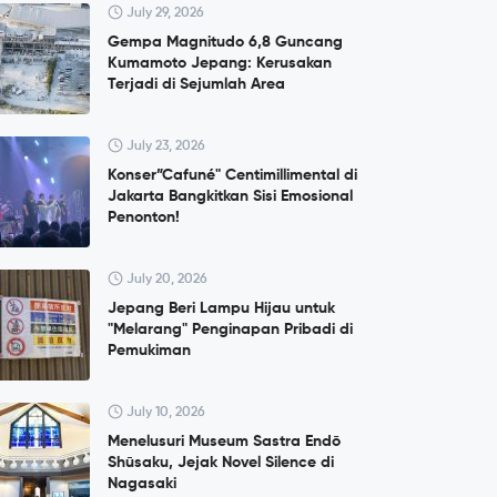
July 29, 2026
Gempa Magnitudo 6,8 Guncang
Kumamoto Jepang: Kerusakan
Terjadi di Sejumlah Area
July 23, 2026
Konser”Cafuné" Centimillimental di
Jakarta Bangkitkan Sisi Emosional
Penonton!
July 20, 2026
Jepang Beri Lampu Hijau untuk
"Melarang" Penginapan Pribadi di
Pemukiman
July 10, 2026
Menelusuri Museum Sastra Endō
Shūsaku, Jejak Novel Silence di
Nagasaki