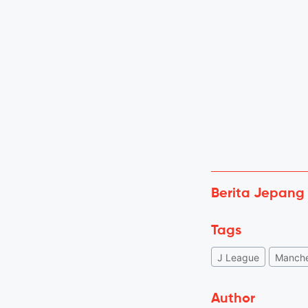
Berita Jepang
Tags
J League
Manche
Author