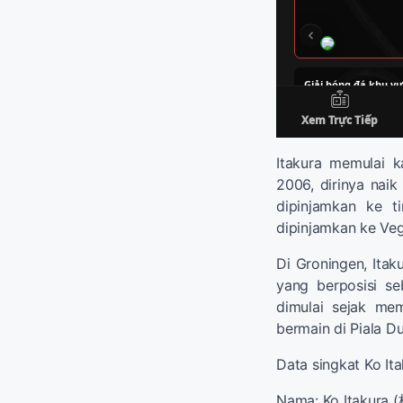
Itakura memulai k
2006, dirinya nai
dipinjamkan ke 
dipinjamkan ke Vega
Di Groningen, Ita
yang berposisi se
dimulai sejak me
bermain di Piala D
Data singkat Ko It
Nama: Ko Itakura