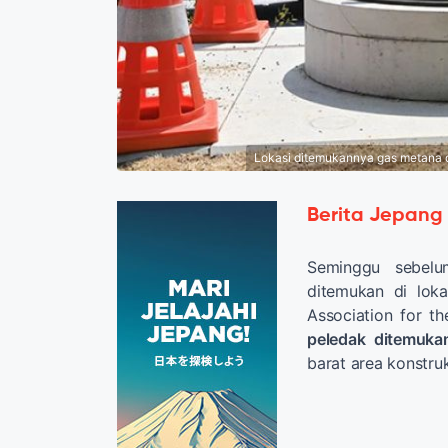
Lokasi ditemukannya gas metana d
Berita Jepang
Seminggu sebelu
ditemukan di lok
Association for 
peledak ditemuka
barat area konstru