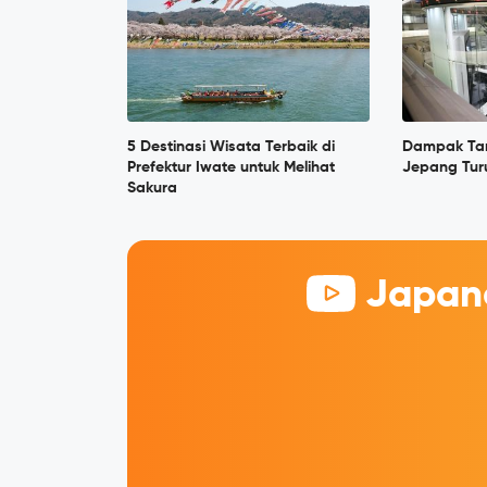
5 Destinasi Wisata Terbaik di
Dampak Tar
Prefektur Iwate untuk Melihat
Jepang Tur
Sakura
Japane