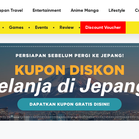
apan Travel
Entertainment
Anime Manga
Lifestyle
C
Games
Events
Review
Discount Voucher