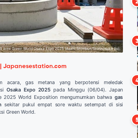
i area Green World Osaka Expo 2025 (Asahi Shimbun/Shinnosuke Ito).
 | Japanesestation.com
m acara, gas metana yang berpotensi meledak
asi
Osaka Expo 2025
pada Minggu (06/04). Japan
the 2025 World Exposition mengumumkan bahwa
gas
n
sekitar pukul empat sore waktu setempat di sisi
ksi Green World.