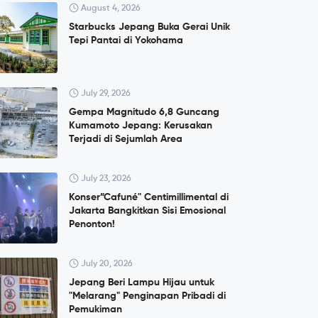
August 4, 2026
Starbucks Jepang Buka Gerai Unik
Tepi Pantai di Yokohama
July 29, 2026
Gempa Magnitudo 6,8 Guncang
Kumamoto Jepang: Kerusakan
Terjadi di Sejumlah Area
July 23, 2026
Konser”Cafuné" Centimillimental di
Jakarta Bangkitkan Sisi Emosional
Penonton!
July 20, 2026
Jepang Beri Lampu Hijau untuk
"Melarang" Penginapan Pribadi di
Pemukiman