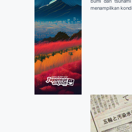
bumi dan tsunami
menampilkan kondis