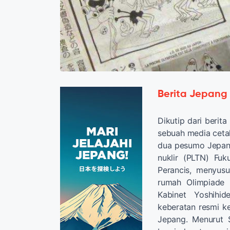
Berita Jepang
Dikutip dari beri
sebuah media cetak
dua pesumo Jepang
nuklir (PLTN) Fu
Perancis, menyus
rumah Olimpiade 
Kabinet Yoshihi
keberatan resmi 
Jepang. Menurut 