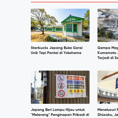
Starbucks Jepang Buka Gerai
Gempa Mag
Unik Tepi Pantai di Yokohama
Kumamoto 
Terjadi di 
Jepang Beri Lampu Hijau untuk
Menelusuri
"Melarang" Penginapan Pribadi di
Shūsaku, Je