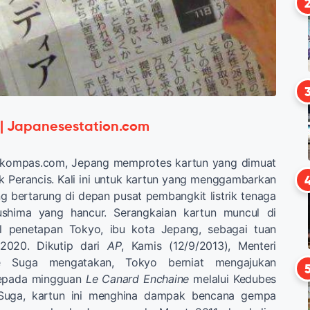
 | Japanesestation.com
ta kompas.com, Jepang memprotes kartun yang dimuat
 Perancis. Kali ini untuk kartun yang menggambarkan
 bertarung di depan pusat pembangkit listrik tenaga
kushima yang hancur. Serangkaian kartun muncul di
ul penetapan Tokyo, ibu kota Jepang, sebagai tuan
2020. Dikutip dari
AP
, Kamis (12/9/2013), Menteri
de Suga mengatakan, Tokyo berniat mengajukan
kepada mingguan
Le Canard Enchaine
melalui Kedubes
Suga, kartun ini menghina dampak bencana gempa