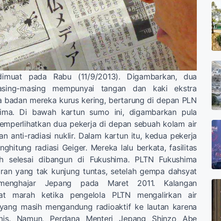
dimuat pada Rabu (11/9/2013). Digambarkan, dua
ing-masing mempunyai tangan dan kaki ekstra
a badan mereka kurus kering, bertarung di depan PLN
shima. Di bawah kartun sumo ini, digambarkan pula
emperlihatkan dua pekerja di depan sebuah kolam air
 anti-radiasi nuklir. Dalam kartun itu, kedua pekerja
hitung radiasi Geiger. Mereka lalu berkata, fasilitas
ah selesai dibangun di Fukushima. PLTN Fukushima
an yang tak kunjung tuntas, setelah gempa dahsyat
 menghajar Jepang pada Maret 2011. Kalangan
buat marah ketika pengelola PLTN mengalirkan air
 yang masih mengandung radioaktif ke lautan karena
knis. Namun, Perdana Menteri Jepang Shinzo Abe