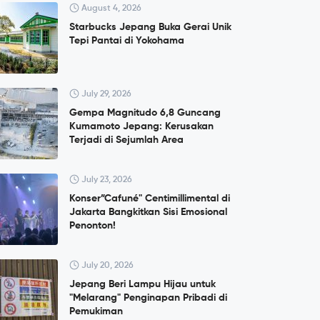
August 4, 2026
Starbucks Jepang Buka Gerai Unik
Tepi Pantai di Yokohama
July 29, 2026
Gempa Magnitudo 6,8 Guncang
Kumamoto Jepang: Kerusakan
Terjadi di Sejumlah Area
July 23, 2026
Konser”Cafuné" Centimillimental di
Jakarta Bangkitkan Sisi Emosional
Penonton!
July 20, 2026
Jepang Beri Lampu Hijau untuk
"Melarang" Penginapan Pribadi di
Pemukiman