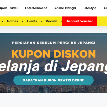
apan Travel
Entertainment
Anime Manga
Lifestyle
C
Games
Events
Review
Discount Voucher