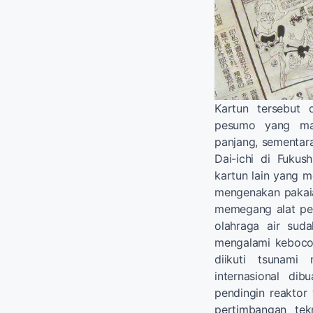
Kartun tersebut 
pesumo yang mas
panjang, sementar
Dai-ichi di Fuku
kartun lain yang m
mengenakan pakaian
memegang alat peng
olahraga air sud
mengalami kebocor
diikuti tsunami
internasional di
pendingin reaktor
pertimbangan te