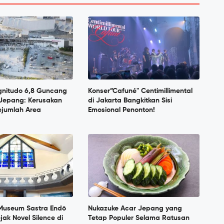
nitudo 6,8 Guncang
Konser”Cafuné" Centimillimental
Jepang: Kerusakan
di Jakarta Bangkitkan Sisi
Sejumlah Area
Emosional Penonton!
 Museum Sastra Endō
Nukazuke Acar Jepang yang
jak Novel Silence di
Tetap Populer Selama Ratusan