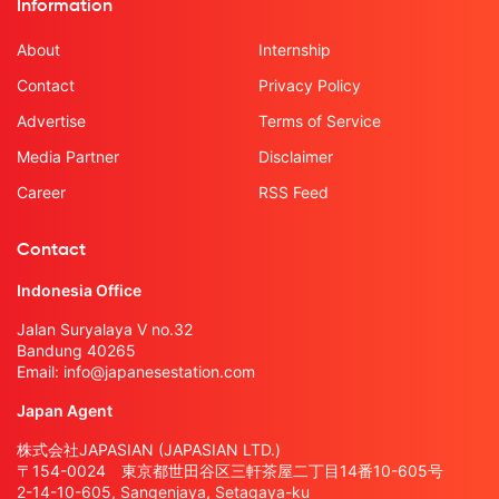
Information
About
Internship
Contact
Privacy Policy
Advertise
Terms of Service
Media Partner
Disclaimer
Career
RSS Feed
Contact
Indonesia Office
Jalan Suryalaya V no.32
Bandung 40265
Email:
info@japanesestation.com
Japan Agent
株式会社JAPASIAN (JAPASIAN LTD.)
〒154-0024 東京都世田谷区三軒茶屋二丁目14番10-605号
2-14-10-605, Sangenjaya, Setagaya-ku