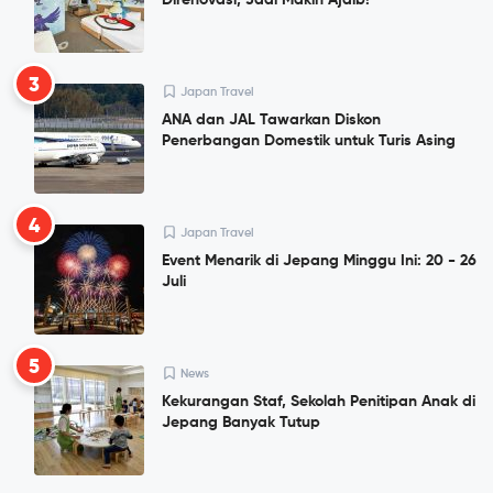
Direnovasi, Jadi Makin Ajaib!
3
Japan Travel
ANA dan JAL Tawarkan Diskon
Penerbangan Domestik untuk Turis Asing
4
Japan Travel
Event Menarik di Jepang Minggu Ini: 20 - 26
Juli
5
News
Kekurangan Staf, Sekolah Penitipan Anak di
Jepang Banyak Tutup