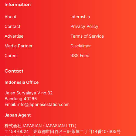
Information
About
Internship
Contact
Privacy Policy
Advertise
Terms of Service
Media Partner
Disclaimer
Career
RSS Feed
Contact
Indonesia Office
Jalan Suryalaya V no.32
Bandung 40265
Email:
info@japanesestation.com
Japan Agent
株式会社JAPASIAN (JAPASIAN LTD.)
〒154-0024 東京都世田谷区三軒茶屋二丁目14番10-605号