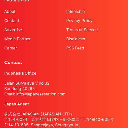
Information
About
Internship
Contact
Privacy Policy
Advertise
Terms of Service
Media Partner
Disclaimer
Career
RSS Feed
Contact
Indonesia Office
Jalan Suryalaya V no.32
Bandung 40265
Email:
info@japanesestation.com
Japan Agent
株式会社JAPASIAN (JAPASIAN LTD.)
〒154-0024 東京都世田谷区三軒茶屋二丁目14番10-605号
2-14-10-605, Sangenjaya, Setagaya-ku