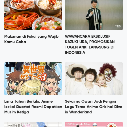
Makanan di Fukui yang Wajib
WAWANCARA EKSKLUSIF
Kamu Coba
KAZUKI URA, PROMOSIKAN
TOGEN ANKI LANGSUNG DI
INDONESIA
Lima Tahun Berlalu, Anime
Sekai no Owari Jadi Pengisi
Isekai Quartet Resmi Dapatkan
Lagu Tema Anime Orisinal Dive
Musim Ketiga
in Wonderland