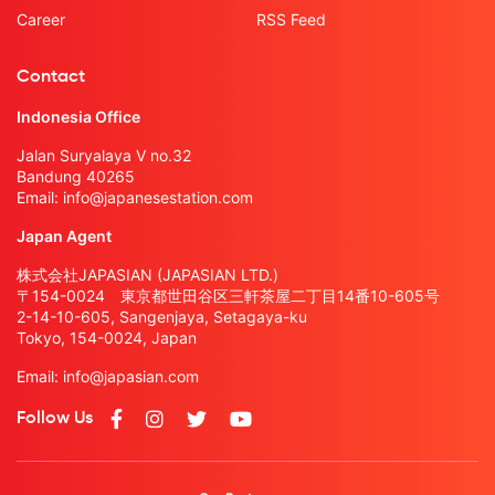
Career
RSS Feed
Contact
Indonesia Office
Jalan Suryalaya V no.32
Bandung 40265
Email:
info@japanesestation.com
Japan Agent
株式会社JAPASIAN (JAPASIAN LTD.)
〒154-0024 東京都世田谷区三軒茶屋二丁目14番10-605号
2-14-10-605, Sangenjaya, Setagaya-ku
Tokyo, 154-0024, Japan
Email:
info@japasian.com
Follow Us