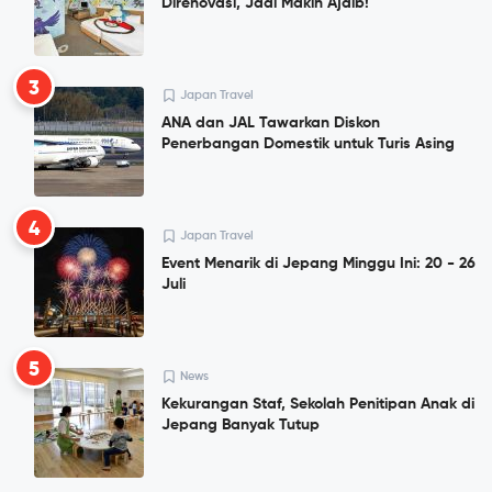
Direnovasi, Jadi Makin Ajaib!
3
Japan Travel
ANA dan JAL Tawarkan Diskon
Penerbangan Domestik untuk Turis Asing
4
Japan Travel
Event Menarik di Jepang Minggu Ini: 20 - 26
Juli
5
News
Kekurangan Staf, Sekolah Penitipan Anak di
Jepang Banyak Tutup