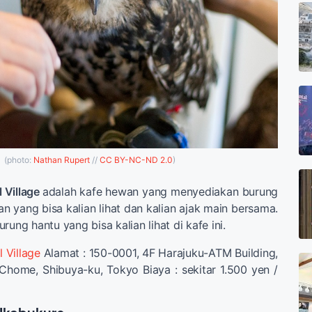
(photo:
Nathan Rupert
//
CC BY-NC-ND 2.0
)
 Village
adalah kafe hewan yang menyediakan burung
n yang bisa kalian lihat dan kalian ajak main bersama.
rung hantu yang bisa kalian lihat di kafe ini.
 Village
Alamat : 150-0001, 4F Harajuku-ATM Building,
 Chome, Shibuya-ku, Tokyo Biaya : sekitar 1.500 yen /