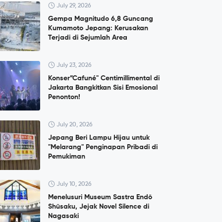
July 29, 2026
Gempa Magnitudo 6,8 Guncang
Kumamoto Jepang: Kerusakan
Terjadi di Sejumlah Area
July 23, 2026
Konser”Cafuné" Centimillimental di
Jakarta Bangkitkan Sisi Emosional
Penonton!
July 20, 2026
Jepang Beri Lampu Hijau untuk
"Melarang" Penginapan Pribadi di
Pemukiman
July 10, 2026
Menelusuri Museum Sastra Endō
Shūsaku, Jejak Novel Silence di
Nagasaki