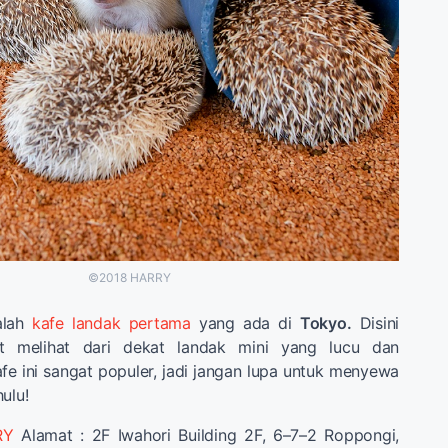
©2018 HARRY
alah
kafe landak pertama
yang ada di
Tokyo.
Disini
t melihat dari dekat landak mini yang lucu dan
 ini sangat populer, jadi jangan lupa untuk menyewa
ulu!
RY
Alamat : 2F Iwahori Building 2F, 6–7–2 Roppongi,