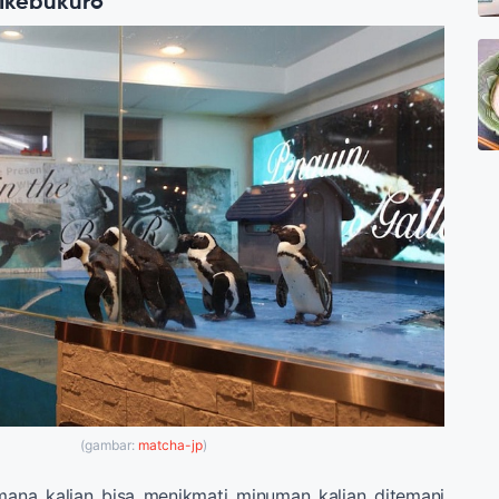
 Ikebukuro
(gambar:
matcha-jp
)
mana kalian bisa menikmati minuman kalian ditemani