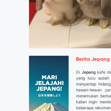
Berita Jepang
Di
Jepang
kafe d
yang lucu sudah 
menyantap hidang
hewan-hewan yan
menemukan berbag
kalian ingin menik
beberapa rekomend