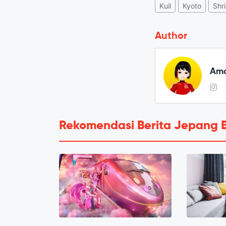
Kuil
Kyoto
Shr
Author
Amo
Rekomendasi Berita Jepang 