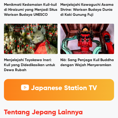
Menikmati Kedamaian Kuil-kuil
Menjelajahi Kawaguchi Asama
di Hiraizumi yang Menjadi Situs
Shrine: Warisan Budaya Dunia
Warisan Budaya UNESCO
di Kaki Gunung Fuji
Menjelajahi Toyokawa Inari:
Niō: Sang Penjaga Kuil Buddha
Kuil yang Didedikasikan untuk
dengan Wajah Menyeramkan
Dewa Rubah
Japanese Station TV
Tentang Jepang Lainnya