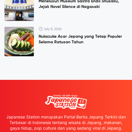
Menelusuri Museum Sastra Endō Shūsaku,
Jejak Novel Silence di Nagasaki
July 8, 2026
Nukazuke Acar Jepang yang Tetap Populer
Selama Ratusan Tahun
Japanese Station merupakan Portal Berita Jepang Terkini dan
Terbesar di Indonesia tentang wisata di Jepang, makanan,
gaya hidup, pop culture dan yang sedang viral di Jepang.