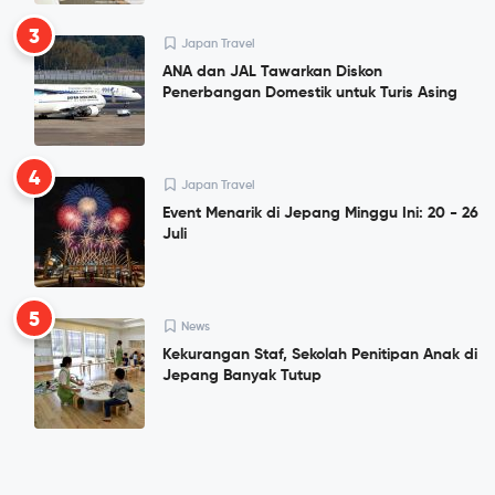
3
Japan Travel
ANA dan JAL Tawarkan Diskon
Penerbangan Domestik untuk Turis Asing
4
Japan Travel
Event Menarik di Jepang Minggu Ini: 20 - 26
Juli
5
News
Kekurangan Staf, Sekolah Penitipan Anak di
Jepang Banyak Tutup