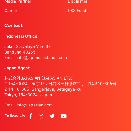
Media Partner
Disclaimer
Career
RSS Feed
Contact
Indonesia Office
Jalan Suryalaya V no.32
Bandung 40265
Email:
info@japanesestation.com
Japan Agent
株式会社JAPASIAN (JAPASIAN LTD.)
〒154-0024 東京都世田谷区三軒茶屋二丁目14番10-605号
2-14-10-605, Sangenjaya, Setagaya-ku
Tokyo, 154-0024, Japan
Email:
info@japasian.com
Follow Us