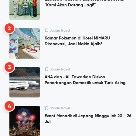
"Kami Akan Datang Lagi!"
2
Japan Travel
Kamar Pokemon di Hotel MIMARU
Direnovasi, Jadi Makin Ajaib!
3
Japan Travel
ANA dan JAL Tawarkan Diskon
Penerbangan Domestik untuk Turis Asing
4
Japan Travel
Event Menarik di Jepang Minggu Ini: 20 - 26
Juli