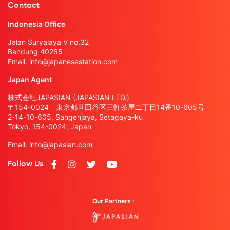
Contact
Indonesia Office
Jalan Suryalaya V no.32
Bandung 40265
Email:
info@japanesestation.com
Japan Agent
株式会社JAPASIAN (JAPASIAN LTD.)
〒154-0024 東京都世田谷区三軒茶屋二丁目14番10-605号
2-14-10-605, Sangenjaya, Setagaya-ku
Tokyo, 154-0024, Japan
Email:
info@japasian.com
Follow Us
Our Partners :