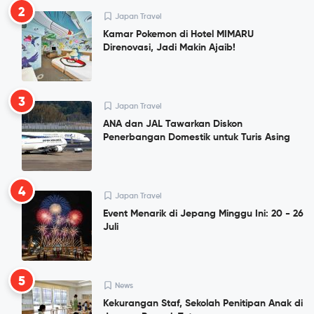
2
Japan Travel
Kamar Pokemon di Hotel MIMARU
Direnovasi, Jadi Makin Ajaib!
3
Japan Travel
ANA dan JAL Tawarkan Diskon
Penerbangan Domestik untuk Turis Asing
4
Japan Travel
Event Menarik di Jepang Minggu Ini: 20 - 26
Juli
5
News
Kekurangan Staf, Sekolah Penitipan Anak di