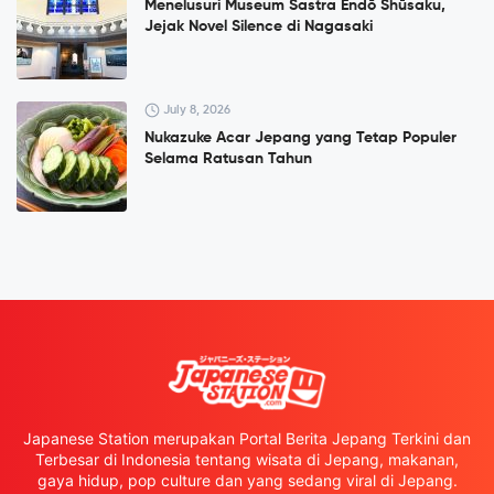
Menelusuri Museum Sastra Endō Shūsaku,
Jejak Novel Silence di Nagasaki
July 8, 2026
Nukazuke Acar Jepang yang Tetap Populer
Selama Ratusan Tahun
Japanese Station merupakan Portal Berita Jepang Terkini dan
Terbesar di Indonesia tentang wisata di Jepang, makanan,
gaya hidup, pop culture dan yang sedang viral di Jepang.