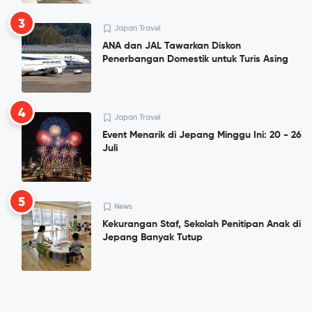
3
Japan Travel
ANA dan JAL Tawarkan Diskon
Penerbangan Domestik untuk Turis Asing
4
Japan Travel
Event Menarik di Jepang Minggu Ini: 20 - 26
Juli
5
News
Kekurangan Staf, Sekolah Penitipan Anak di
Jepang Banyak Tutup