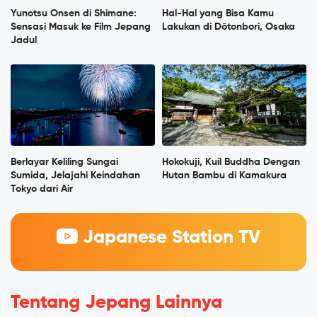
Yunotsu Onsen di Shimane:
Hal-Hal yang Bisa Kamu
Sensasi Masuk ke Film Jepang
Lakukan di Dōtonbori, Osaka
Jadul
Berlayar Keliling Sungai
Hokokuji, Kuil Buddha Dengan
Sumida, Jelajahi Keindahan
Hutan Bambu di Kamakura
Tokyo dari Air
Japanese Station TV
Tentang Jepang Lainnya