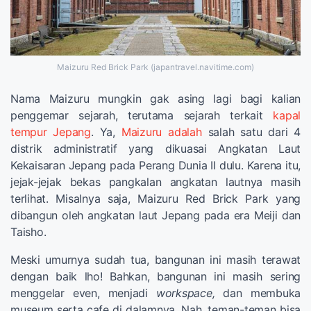
Maizuru Red Brick Park (japantravel.navitime.com)
Nama Maizuru mungkin gak asing lagi bagi kalian
penggemar sejarah, terutama sejarah terkait
kapal
tempur Jepang
. Ya,
Maizuru adalah
salah satu dari 4
distrik administratif yang dikuasai Angkatan Laut
Kekaisaran Jepang pada Perang Dunia II dulu. Karena itu,
jejak-jejak bekas pangkalan angkatan lautnya masih
terlihat. Misalnya saja, Maizuru Red Brick Park yang
dibangun oleh angkatan laut Jepang pada era Meiji dan
Taisho.
Meski umurnya sudah tua, bangunan ini masih terawat
dengan baik lho! Bahkan, bangunan ini masih sering
menggelar even, menjadi
workspace,
dan membuka
museum serta cafe di dalamnya. Nah, teman-teman bisa