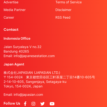
Advertise
Terms of Service
Media Partner
Disclaimer
Career
RSS Feed
Contact
Indonesia Office
Jalan Suryalaya V no.32
Bandung 40265
Email:
info@japanesestation.com
Japan Agent
株式会社JAPASIAN (JAPASIAN LTD.)
〒154-0024 東京都世田谷区三軒茶屋二丁目14番10-605号
2-14-10-605, Sangenjaya, Setagaya-ku
Tokyo, 154-0024, Japan
Email:
info@japasian.com
Follow Us