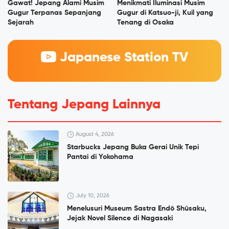
Gawat! Jepang Alami Musim
Menikmati Iluminasi Musim
Gugur Terpanas Sepanjang
Gugur di Katsuo-ji, Kuil yang
Sejarah
Tenang di Osaka
Japanese Station TV
Tentang Jepang Lainnya
August 4, 2026
Starbucks Jepang Buka Gerai Unik Tepi
Pantai di Yokohama
July 10, 2026
Menelusuri Museum Sastra Endō Shūsaku,
Jejak Novel Silence di Nagasaki