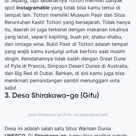
di Jepang, tapi sebenarnya Tottori memiliki banyak
spot
Instagramable
yang tidak bisa kamu temui di
tempat lain. Tottori memiliki Museum Pasir dan Situs
Reruntuhan Kastil Tottori yang bersejarah. Tidak hanya
itu, daerah ini juga terkenal dengan makanan lokalnya
yang lezat, seperti kepiting, buah pir, shabu-shabu,
dan vintage wine. Bukit Pasir di Tottori adalah tempat
yang wajib kamu kunjungi untuk berfoto saat musim
dingin. Keindahannya tidak kalah dengan Great Dune
of Pyla di Prancis, Simpson Desert Dunes di Australia,
dan Big Red di Dubai. Bahkan, di sini kamu juga bisa
menikmati pemandangan sambil menunggani unta
salju!
3. Desa Shirakawa-go (Gifu)
Desa Shirakawa-go (Foto : en.japantravel.com)
Desa ini adalah salah satu Situs Warisan Dunia
UNESCO
. Di
Shirakawa-go
, kamu bisa melihat rumah-