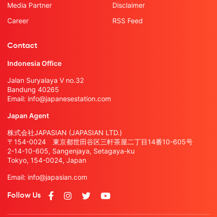
Media Partner
Disclaimer
Career
RSS Feed
Contact
Indonesia Office
Jalan Suryalaya V no.32
Bandung 40265
Email:
info@japanesestation.com
Japan Agent
株式会社JAPASIAN (JAPASIAN LTD.)
〒154-0024 東京都世田谷区三軒茶屋二丁目14番10-605号
2-14-10-605, Sangenjaya, Setagaya-ku
Tokyo, 154-0024, Japan
Email:
info@japasian.com
Follow Us