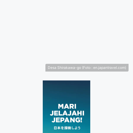
Desa Shirakawa-go (Foto : en.japantravel.com)