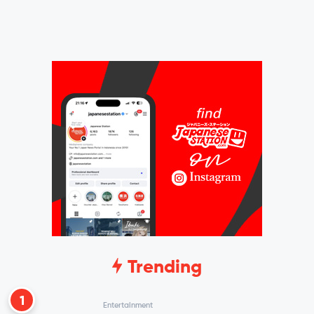
Trending
1
Entertainment