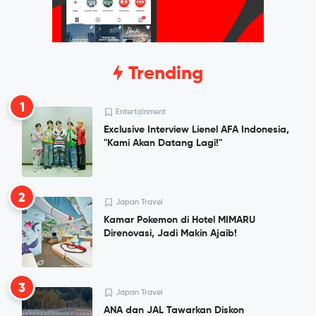
Trending
1
Entertainment
Exclusive Interview Lienel AFA Indonesia,
"Kami Akan Datang Lagi!"
2
Japan Travel
Kamar Pokemon di Hotel MIMARU
Direnovasi, Jadi Makin Ajaib!
3
Japan Travel
ANA dan JAL Tawarkan Diskon