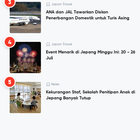
3
Japan Travel
ANA dan JAL Tawarkan Diskon
Penerbangan Domestik untuk Turis Asing
4
Japan Travel
Event Menarik di Jepang Minggu Ini: 20 - 26
Juli
5
News
Kekurangan Staf, Sekolah Penitipan Anak di
Jepang Banyak Tutup