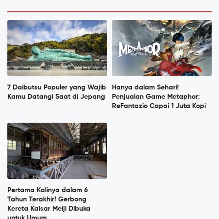
7 Daibutsu Populer yang Wajib
Hanya dalam Sehari!
Kamu Datangi Saat di Jepang
Penjualan Game Metaphor:
ReFantazio Capai 1 Juta Kopi
Pertama Kalinya dalam 6
Tahun Terakhir! Gerbong
Kereta Kaisar Meiji Dibuka
untuk Umum