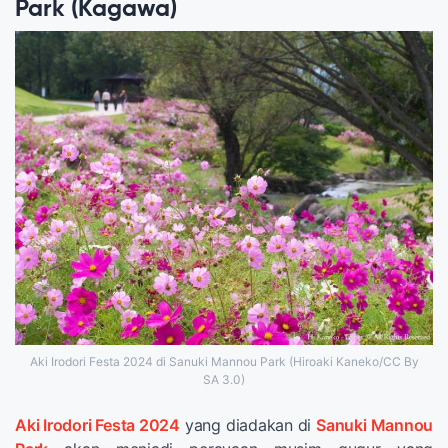
Park (Kagawa)
Aki Irodori Festa 2024 di Sanuki Mannou Park (Hiroaki Kaneko/CC By
SA 3.0)
Aki Irodori Festa 2024
yang diadakan di
Sanuki Mannou