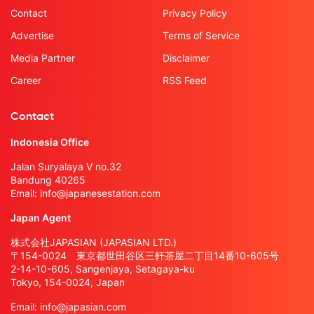
Contact
Privacy Policy
Advertise
Terms of Service
Media Partner
Disclaimer
Career
RSS Feed
Contact
Indonesia Office
Jalan Suryalaya V no.32
Bandung 40265
Email:
info@japanesestation.com
Japan Agent
株式会社JAPASIAN (JAPASIAN LTD.)
〒154-0024 東京都世田谷区三軒茶屋二丁目14番10-605号
2-14-10-605, Sangenjaya, Setagaya-ku
Tokyo, 154-0024, Japan
Email:
info@japasian.com