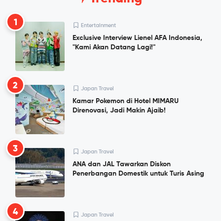
1
Entertainment
Exclusive Interview Lienel AFA Indonesia,
"Kami Akan Datang Lagi!"
2
Japan Travel
Kamar Pokemon di Hotel MIMARU
Direnovasi, Jadi Makin Ajaib!
3
Japan Travel
ANA dan JAL Tawarkan Diskon
Penerbangan Domestik untuk Turis Asing
4
Japan Travel