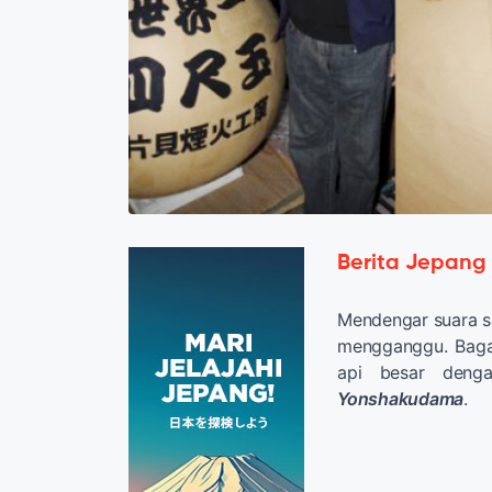
Berita Jepang
Mendengar suara s
mengganggu. Baga
api besar deng
Yonshakudama
.