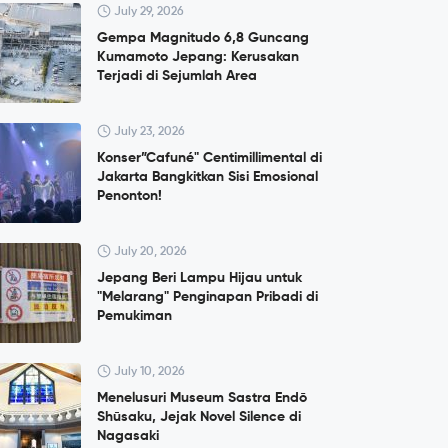
July 29, 2026
Gempa Magnitudo 6,8 Guncang
Kumamoto Jepang: Kerusakan
Terjadi di Sejumlah Area
July 23, 2026
Konser”Cafuné" Centimillimental di
Jakarta Bangkitkan Sisi Emosional
Penonton!
July 20, 2026
Jepang Beri Lampu Hijau untuk
"Melarang" Penginapan Pribadi di
Pemukiman
July 10, 2026
Menelusuri Museum Sastra Endō
Shūsaku, Jejak Novel Silence di
Nagasaki