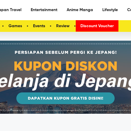
apan Travel
Entertainment
Anime Manga
Lifestyle
C
Games
Events
Review
Discount Voucher