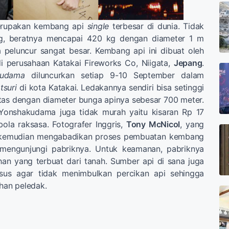
upakan kembang api
single
terbesar di dunia. Tidak
g, beratnya mencapai 420 kg dengan diameter 1 m
 peluncur sangat besar. Kembang api ini dibuat oleh
i perusahaan Katakai Fireworks Co, Niigata,
Jepang
.
kudama
diluncurkan setiap 9-10 September dalam
tsuri
di kota Katakai. Ledakannya sendiri bisa setinggi
tas dengan diameter bunga apinya sebesar 700 meter.
 Yonshakudama juga tidak murah yaitu kisaran Rp 17
bola raksasa. Fotografer Inggris,
Tony McNicol
, yang
g kemudian mengabadikan proses pembuatan kembang
 mengunjungi pabriknya. Untuk keamanan, pabriknya
an yang terbuat dari tanah. Sumber api di sana juga
sus agar tidak menimbulkan percikan api sehingga
an peledak.