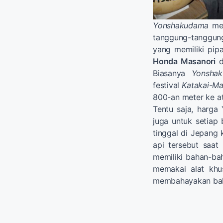
Yonshakudama
mer
tanggung-tanggun
yang memiliki pipa
Honda Masanori
d
Biasanya
Yonsha
festival
Katakai-Ma
800-an meter ke a
Tentu saja, harga
juga untuk setiap 
tinggal di Jepan
api tersebut saat
memiliki bahan-bah
memakai alat khu
membahayakan bah