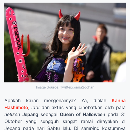
Image Source: Twitter.com/a2ochan
Apakah kalian mengenalinya? Ya, dialah
Kanna
Hashimoto
,
idol
dan aktris yang dinobatkan oleh para
netizen
Jepang
sebagai
Queen of Halloween
pada 31
Oktober yang sungguh sangat ramai dirayakan di
Jepang pada hari Sabtu lalu. Di samping kostumnya