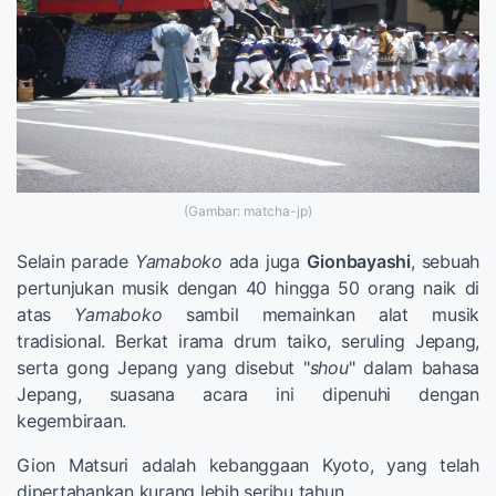
(Gambar: matcha-jp)
Selain parade
Yamaboko
ada juga
Gionbayashi
, sebuah
pertunjukan musik dengan 40 hingga 50 orang naik di
atas
Yamaboko
sambil memainkan alat musik
tradisional. Berkat irama drum taiko, seruling Jepang,
serta gong Jepang yang disebut "
shou
" dalam bahasa
Jepang, suasana acara ini dipenuhi dengan
kegembiraan.
Gion Matsuri adalah kebanggaan Kyoto, yang telah
dipertahankan kurang lebih seribu tahun.