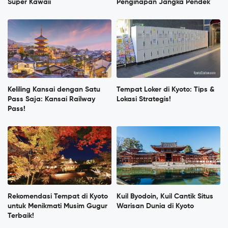
Super Kawaii
Penginapan Jangka Pendek
Keliling Kansai dengan Satu
Tempat Loker di Kyoto: Tips &
Pass Saja: Kansai Railway
Lokasi Strategis!
Pass!
Rekomendasi Tempat di Kyoto
Kuil Byodoin, Kuil Cantik Situs
untuk Menikmati Musim Gugur
Warisan Dunia di Kyoto
Terbaik!