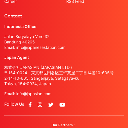
Career
RSS Feed
Contact
Indonesia Office
Jalan Suryalaya V no.32
Bandung 40265
Email:
info@japanesestation.com
Japan Agent
株式会社JAPASIAN (JAPASIAN LTD.)
〒154-0024 東京都世田谷区三軒茶屋二丁目14番10-605号
2-14-10-605, Sangenjaya, Setagaya-ku
Tokyo, 154-0024, Japan
Email:
info@japasian.com
Follow Us
Our Partners :