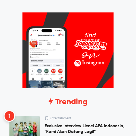
Trending
1
Entertainment
Exclusive Interview Lienel AFA Indonesia,
"Kami Akan Datang Lagi!"