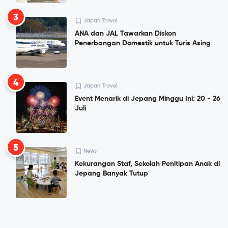
3
Japan Travel
ANA dan JAL Tawarkan Diskon
Penerbangan Domestik untuk Turis Asing
4
Japan Travel
Event Menarik di Jepang Minggu Ini: 20 - 26
Juli
5
News
Kekurangan Staf, Sekolah Penitipan Anak di
Jepang Banyak Tutup