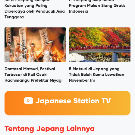
Keren! Jepang Menjadi
PM Jepang Siap Bantu
Kekuatan yang Paling
Program Makan Siang Gratis
Dipercaya oleh Penduduk Asia
Indonesia
Tenggara
Dontosai Matsuri, Festival
5 Matsuri di Jepang yang
Terbesar di Kuil Osaki
Tidak Boleh Kamu Lewatkan
Hachimangu Prefektur Miyagi
November Ini
Japanese Station TV
Tentang Jepang Lainnya