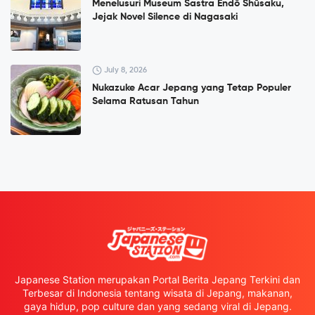
Menelusuri Museum Sastra Endō Shūsaku,
Jejak Novel Silence di Nagasaki
July 8, 2026
Nukazuke Acar Jepang yang Tetap Populer
Selama Ratusan Tahun
Japanese Station merupakan Portal Berita Jepang Terkini dan
Terbesar di Indonesia tentang wisata di Jepang, makanan,
gaya hidup, pop culture dan yang sedang viral di Jepang.