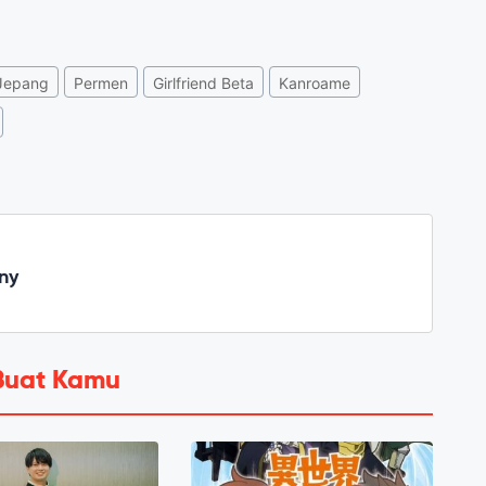
Jepang
Permen
Girlfriend Beta
Kanroame
ny
Buat Kamu