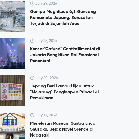
July 29, 2026
Gempa Magnitudo 6,8 Guncang
Kumamoto Jepang: Kerusakan
Terjadi di Sejumlah Area
July 23, 2026
Konser”Cafuné" Centimillimental di
Jakarta Bangkitkan Sisi Emosional
Penonton!
July 20, 2026
Jepang Beri Lampu Hijau untuk
"Melarang" Penginapan Pribadi di
Pemukiman
July 10, 2026
Menelusuri Museum Sastra Endō
Shūsaku, Jejak Novel Silence di
Nagasaki