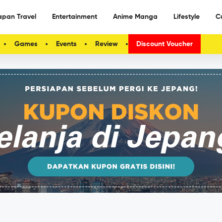
apan Travel
Entertainment
Anime Manga
Lifestyle
C
Games
Events
Review
Discount Voucher