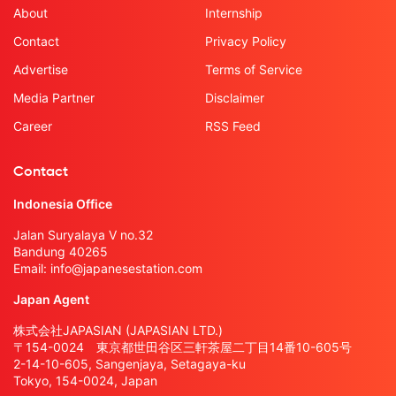
About
Internship
Contact
Privacy Policy
Advertise
Terms of Service
Media Partner
Disclaimer
Career
RSS Feed
Contact
Indonesia Office
Jalan Suryalaya V no.32
Bandung 40265
Email:
info@japanesestation.com
Japan Agent
株式会社JAPASIAN (JAPASIAN LTD.)
〒154-0024 東京都世田谷区三軒茶屋二丁目14番10-605号
2-14-10-605, Sangenjaya, Setagaya-ku
Tokyo, 154-0024, Japan