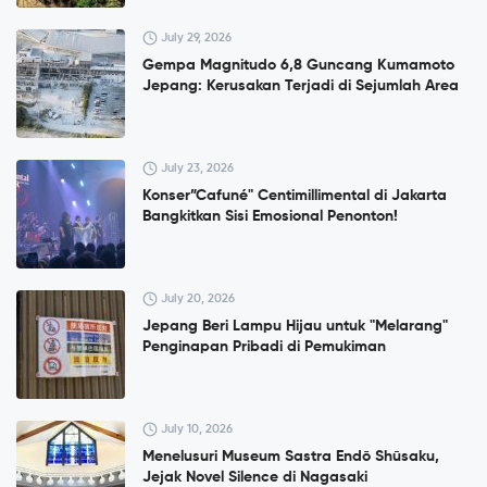
July 29, 2026
Gempa Magnitudo 6,8 Guncang Kumamoto
Jepang: Kerusakan Terjadi di Sejumlah Area
July 23, 2026
Konser”Cafuné" Centimillimental di Jakarta
Bangkitkan Sisi Emosional Penonton!
July 20, 2026
Jepang Beri Lampu Hijau untuk "Melarang"
Penginapan Pribadi di Pemukiman
July 10, 2026
Menelusuri Museum Sastra Endō Shūsaku,
Jejak Novel Silence di Nagasaki