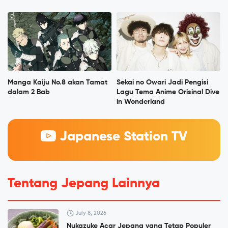
Manga Kaiju No.8 akan Tamat
Sekai no Owari Jadi Pengisi
dalam 2 Bab
Lagu Tema Anime Orisinal Dive
in Wonderland
Japanese Station TV
Tentang Jepang Lainnya
July 8, 2026
Nukazuke Acar Jepang yang Tetap Populer