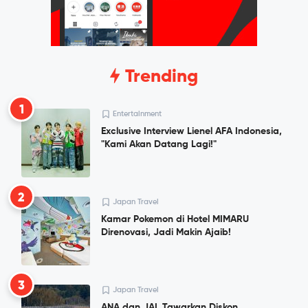
Trending
1
Entertainment
Exclusive Interview Lienel AFA Indonesia,
"Kami Akan Datang Lagi!"
2
Japan Travel
Kamar Pokemon di Hotel MIMARU
Direnovasi, Jadi Makin Ajaib!
3
Japan Travel
ANA dan JAL Tawarkan Diskon