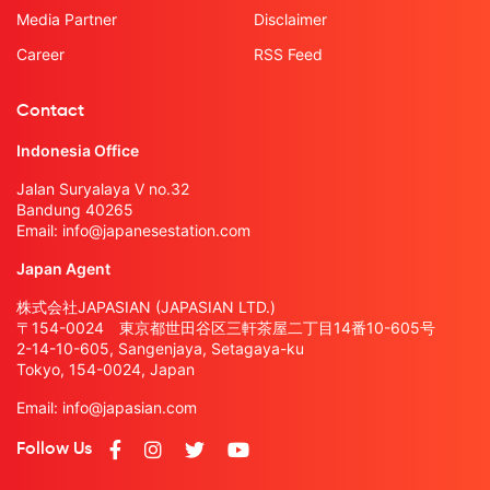
Media Partner
Disclaimer
Career
RSS Feed
Contact
Indonesia Office
Jalan Suryalaya V no.32
Bandung 40265
Email:
info@japanesestation.com
Japan Agent
株式会社JAPASIAN (JAPASIAN LTD.)
〒154-0024 東京都世田谷区三軒茶屋二丁目14番10-605号
2-14-10-605, Sangenjaya, Setagaya-ku
Tokyo, 154-0024, Japan
Email:
info@japasian.com
Follow Us