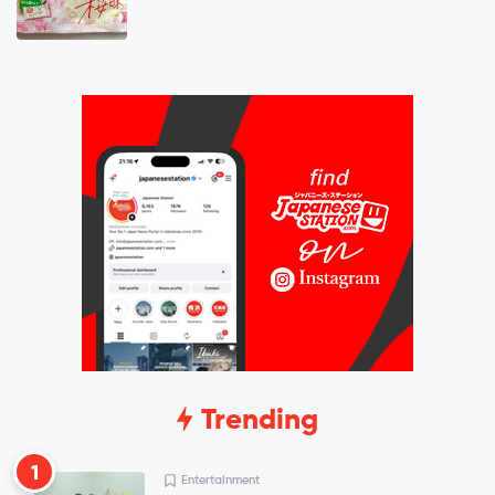
Trending
1
Entertainment