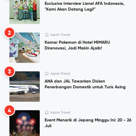
Exclusive Interview Lienel AFA Indonesia,
"Kami Akan Datang Lagi!"
2
Japan Travel
Kamar Pokemon di Hotel MIMARU
Direnovasi, Jadi Makin Ajaib!
3
Japan Travel
ANA dan JAL Tawarkan Diskon
Penerbangan Domestik untuk Turis Asing
4
Japan Travel
Event Menarik di Jepang Minggu Ini: 20 - 26
Juli