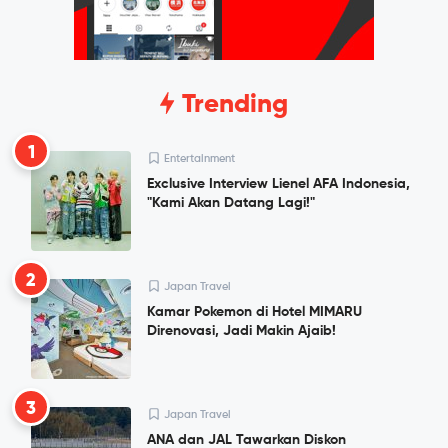
Trending
1
Entertainment
Exclusive Interview Lienel AFA Indonesia,
"Kami Akan Datang Lagi!"
2
Japan Travel
Kamar Pokemon di Hotel MIMARU
Direnovasi, Jadi Makin Ajaib!
3
Japan Travel
ANA dan JAL Tawarkan Diskon