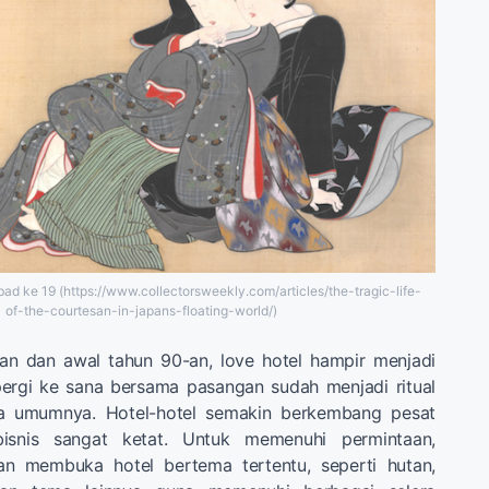
d ke 19 (https://www.collectorsweekly.com/articles/the-tragic-life-
of-the-courtesan-in-japans-floating-world/)
-an dan awal tahun 90-an, love hotel hampir menjadi
pergi ke sana bersama pasangan sudah menjadi ritual
a umumnya. Hotel-hotel semakin berkembang pesat
isnis sangat ketat. Untuk memenuhi permintaan,
an membuka hotel bertema tertentu, seperti hutan,