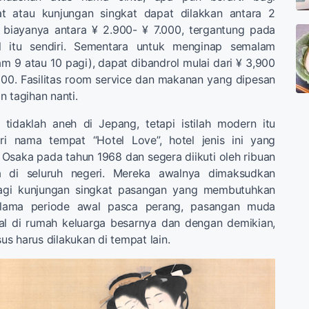
hat atau kunjungan singkat dapat dilakkan antara 2
biayanya antara ¥ 2.900- ¥ 7.000, tergantung pada
l itu sendiri. Sementara untuk menginap semalam
am 9 atau 10 pagi), dapat dibandrol mulai dari ¥ 3,900
000. Fasilitas room service dan makanan yang dipesan
n tagihan nanti.
 tidaklah aneh di Jepang, tetapi istilah modern itu
ari nama tempat “Hotel Love”, hotel jenis ini yang
 Osaka pada tahun 1968 dan segera diikuti oleh ribuan
ya di seluruh negeri. Mereka awalnya dimaksudkan
agi kunjungan singkat pasangan yang membutuhkan
 Selama periode awal pasca perang, pasangan muda
gal di rumah keluarga besarnya dan dengan demikian,
s harus dilakukan di tempat lain.