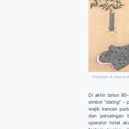
Pasangan di Jepang aba
Di akhir tahun 80
simbol “
dating
” - 
wajib kencan pad
dan persaingan b
operator hotel ak