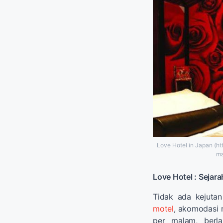
Love Hotel in Japan (ht
ma
Love Hotel : Sejar
Tidak ada kejutan 
motel
, akomodasi 
per malam, berl