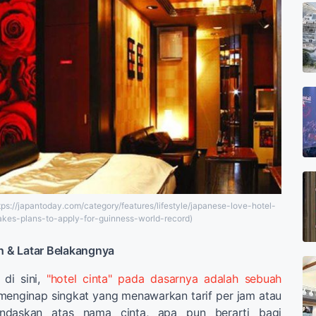
tps://japantoday.com/category/features/lifestyle/japanese-love-hotel-
kes-plans-to-apply-for-guinness-world-record)
ah & Latar Belakangnya
di sini,
"hotel cinta" pada dasarnya adalah sebuah
menginap singkat yang menawarkan tarif per jam atau
andaskan atas nama cinta, apa pun berarti bagi