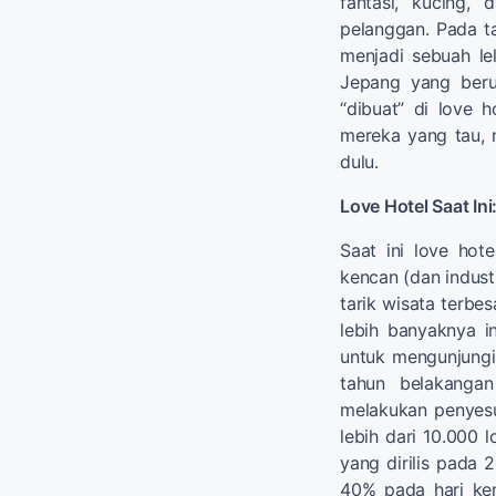
fantasi, kucing,
pelanggan. Pada ta
menjadi sebuah l
Jepang yang berus
“dibuat” di love h
mereka yang tau, 
dulu.
Love Hotel Saat In
Saat ini love hot
kencan (dan industr
tarik wisata terb
lebih banyaknya i
untuk mengunjungi
tahun belakangan
melakukan penyesu
lebih dari 10.000 
yang dirilis pada 
40% pada hari ke