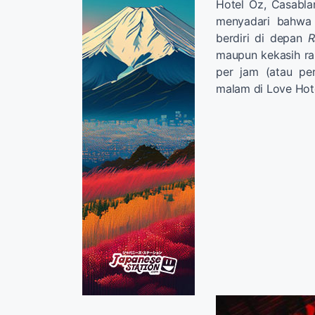
Hotel Oz, Casabla
menyadari bahwa y
berdiri di depan
R
maupun kekasih ra
per jam (atau pe
malam di Love Hote