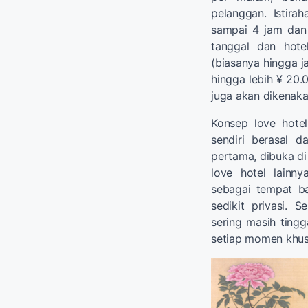
pelanggan. Istira
sampai 4 jam dan 
tanggal dan hote
(biasanya hingga j
hingga lebih ¥ 20.
juga akan dikenaka
Konsep love hotel
sendiri berasal d
pertama, dibuka di
love hotel lainn
sebagai tempat b
sedikit privasi.
sering masih ting
setiap momen khusu