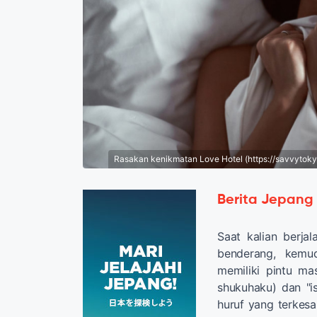
Rasakan kenikmatan Love Hotel (https://savvyto
Berita Jepang
Saat kalian berja
benderang, kemu
memiliki pintu ma
shukuhaku) dan "is
huruf yang terkes