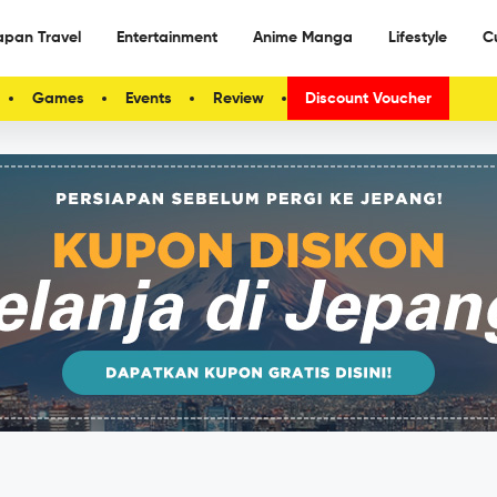
apan Travel
Entertainment
Anime Manga
Lifestyle
C
Games
Events
Review
Discount Voucher