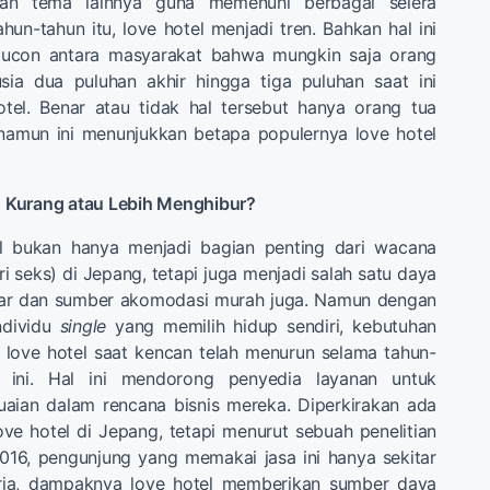
 dan tema lainnya guna memenuhi berbagai selera
hun-tahun itu, love hotel menjadi tren. Bahkan hal ini
elucon antara masyarakat bahwa mungkin saja orang
ia dua puluhan akhir hingga tiga puluhan saat ini
otel. Benar atau tidak hal tersebut hanya orang tua
namun ini menunjukkan betapa populernya love hotel
i: Kurang atau Lebih Menghibur?
el bukan hanya menjadi bagian penting dari wacana
i seks) di Jepang, tetapi juga menjadi salah satu daya
esar dan sumber akomodasi murah juga. Namun dengan
ndividu
single
yang memilih hidup sendiri, kebutuhan
 love hotel saat kencan telah menurun selama tahun-
 ini. Hal ini mendorong penyedia layanan untuk
aian dalam rencana bisnis mereka. Diperkirakan ada
love hotel di Jepang, tetapi menurut sebuah penelitian
2016, pengunjung yang memakai jasa ini hanya sekitar
rja, dampaknya love hotel memberikan sumber daya