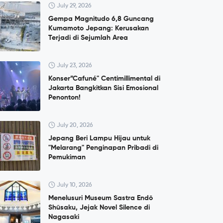
July 29, 2026
Gempa Magnitudo 6,8 Guncang
Kumamoto Jepang: Kerusakan
Terjadi di Sejumlah Area
July 23, 2026
Konser”Cafuné" Centimillimental di
Jakarta Bangkitkan Sisi Emosional
Penonton!
July 20, 2026
Jepang Beri Lampu Hijau untuk
"Melarang" Penginapan Pribadi di
Pemukiman
July 10, 2026
Menelusuri Museum Sastra Endō
Shūsaku, Jejak Novel Silence di
Nagasaki