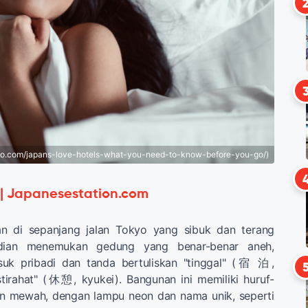
kyo.com/japans-love-hotels-what-you-need-to-know-before-you-go/)
 | Japanesestation.com
lan di sepanjang jalan Tokyo yang sibuk dan terang
dian menemukan gedung yang benar-benar aneh,
suk pribadi dan tanda bertuliskan "tinggal" (宿 泊,
tirahat" (休憩, kyukei). Bangunan ini memiliki huruf-
an mewah, dengan lampu neon dan nama unik, seperti