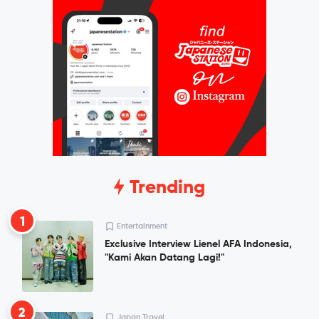
Trending
1
Entertainment
Exclusive Interview Lienel AFA Indonesia,
"Kami Akan Datang Lagi!"
2
Japan Travel