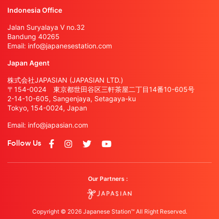
Indonesia Office
Jalan Suryalaya V no.32
Bandung 40265
Email:
info@japanesestation.com
Japan Agent
株式会社JAPASIAN (JAPASIAN LTD.)
〒154-0024 東京都世田谷区三軒茶屋二丁目14番10-605号
2-14-10-605, Sangenjaya, Setagaya-ku
Tokyo, 154-0024, Japan
Email:
info@japasian.com
Follow Us
Our Partners :
Copyright © 2026 Japanese Station™ All Right Reserved.