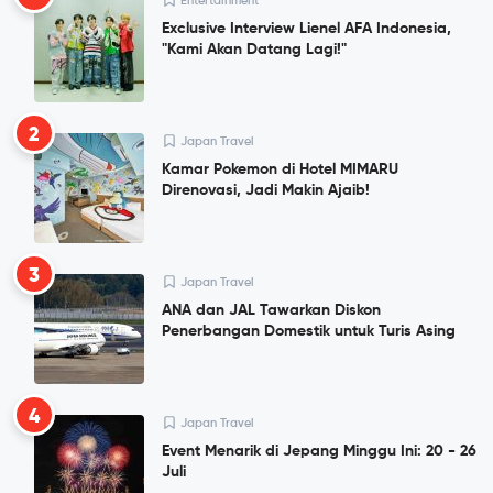
Entertainment
Exclusive Interview Lienel AFA Indonesia,
"Kami Akan Datang Lagi!"
2
Japan Travel
Kamar Pokemon di Hotel MIMARU
Direnovasi, Jadi Makin Ajaib!
3
Japan Travel
ANA dan JAL Tawarkan Diskon
Penerbangan Domestik untuk Turis Asing
4
Japan Travel
Event Menarik di Jepang Minggu Ini: 20 - 26
Juli