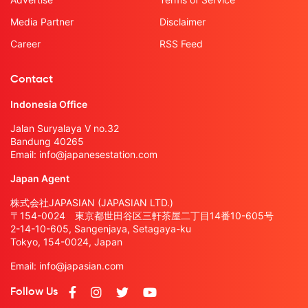
Media Partner
Disclaimer
Career
RSS Feed
Contact
Indonesia Office
Jalan Suryalaya V no.32
Bandung 40265
Email:
info@japanesestation.com
Japan Agent
株式会社JAPASIAN (JAPASIAN LTD.)
〒154-0024 東京都世田谷区三軒茶屋二丁目14番10-605号
2-14-10-605, Sangenjaya, Setagaya-ku
Tokyo, 154-0024, Japan
Email:
info@japasian.com
Follow Us