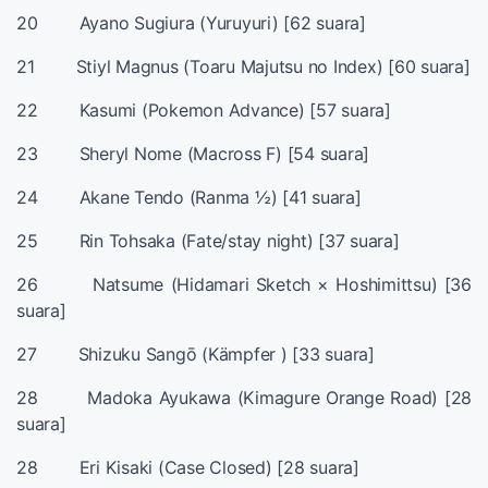
20 Ayano Sugiura (Yuruyuri) [62 suara]
21 Stiyl Magnus (Toaru Majutsu no Index) [60 suara]
22 Kasumi (Pokemon Advance) [57 suara]
23 Sheryl Nome (Macross F) [54 suara]
24 Akane Tendo (Ranma ½) [41 suara]
25 Rin Tohsaka (Fate/stay night) [37 suara]
26 Natsume (Hidamari Sketch × Hoshimittsu) [36
suara]
27 Shizuku Sangō (Kämpfer ) [33 suara]
28 Madoka Ayukawa (Kimagure Orange Road) [28
suara]
28 Eri Kisaki (Case Closed) [28 suara]