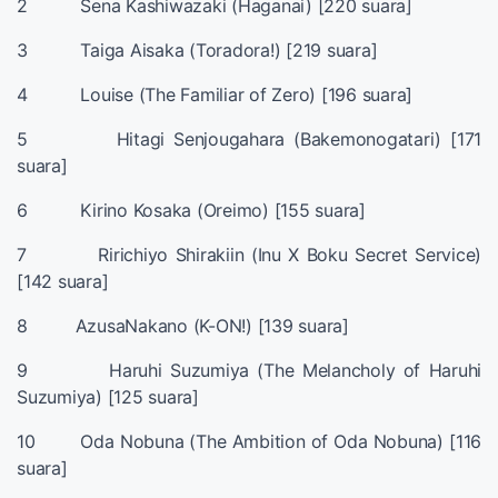
2 Sena Kashiwazaki (Haganai) [220 suara]
3 Taiga Aisaka (Toradora!) [219 suara]
4 Louise (The Familiar of Zero) [196 suara]
5 Hitagi Senjougahara (Bakemonogatari) [171
suara]
6 Kirino Kosaka (Oreimo) [155 suara]
7 Ririchiyo Shirakiin (Inu X Boku Secret Service)
[142 suara]
8 AzusaNakano (K-ON!) [139 suara]
9 Haruhi Suzumiya (The Melancholy of Haruhi
Suzumiya) [125 suara]
10 Oda Nobuna (The Ambition of Oda Nobuna) [116
suara]