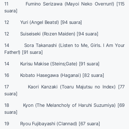
11 Fumino Serizawa (Mayoi Neko Overrun!) [115
suara]
12 Yuri (Angel Beats!) [94 suara]
12 Suiseiseki (Rozen Maiden) [94 suara]
14 Sora Takanashi (Listen to Me, Girls. I Am Your
Father!) [91 suara]
14 Kurisu Makise (Steins;Gate) [91 suara]
16 Kobato Hasegawa (Haganai) [82 suara]
17 Kaori Kanzaki (Toaru Majutsu no Index) [77
suara]
18 Kyon (The Melancholy of Haruhi Suzumiya) [69
suara]
19 Ryou Fujibayashi (Clannad) [67 suara]