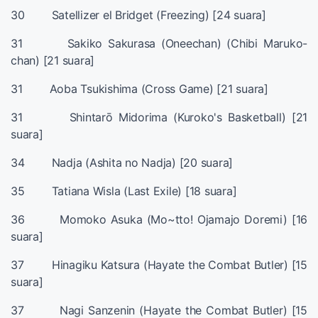
30 Satellizer el Bridget (Freezing) [24 suara]
31 Sakiko Sakurasa (Oneechan) (Chibi Maruko-
chan) [21 suara]
31 Aoba Tsukishima (Cross Game) [21 suara]
31 Shintarō Midorima (Kuroko's Basketball) [21
suara]
34 Nadja (Ashita no Nadja) [20 suara]
35 Tatiana Wisla (Last Exile) [18 suara]
36 Momoko Asuka (Mo~tto! Ojamajo Doremi) [16
suara]
37 Hinagiku Katsura (Hayate the Combat Butler) [15
suara]
37 Nagi Sanzenin (Hayate the Combat Butler) [15