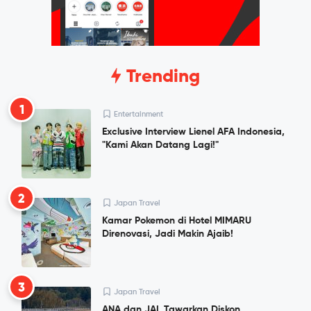
Trending
1
Entertainment
Exclusive Interview Lienel AFA Indonesia,
"Kami Akan Datang Lagi!"
2
Japan Travel
Kamar Pokemon di Hotel MIMARU
Direnovasi, Jadi Makin Ajaib!
3
Japan Travel
ANA dan JAL Tawarkan Diskon