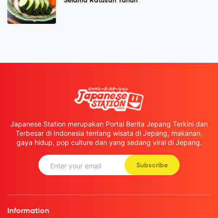
Selama Ratusan Tahun
Japanese Station merupakan Portal Berita Jepang Terkini dan
Terbesar di Indonesia tentang wisata di Jepang, makanan,
gaya hidup, pop culture dan yang sedang viral di Jepang.
Subscribe
Information