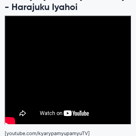
- Harajuku Iyahoi
[youtube.com/kyarypamyupamyuTV]