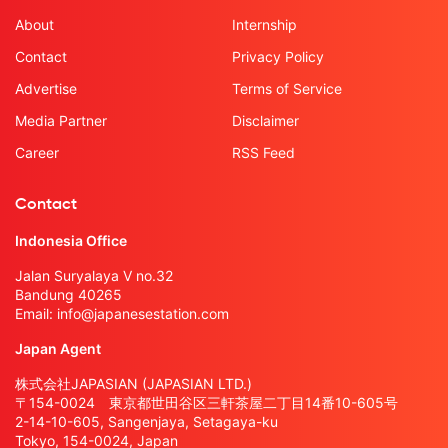
About
Internship
Contact
Privacy Policy
Advertise
Terms of Service
Media Partner
Disclaimer
Career
RSS Feed
Contact
Indonesia Office
Jalan Suryalaya V no.32
Bandung 40265
Email:
info@japanesestation.com
Japan Agent
株式会社JAPASIAN (JAPASIAN LTD.)
〒154-0024 東京都世田谷区三軒茶屋二丁目14番10-605号
2-14-10-605, Sangenjaya, Setagaya-ku
Tokyo, 154-0024, Japan