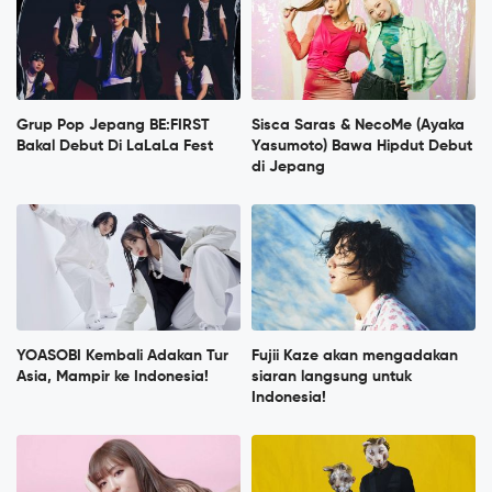
Grup Pop Jepang BE:FIRST
Sisca Saras & NecoMe (Ayaka
Bakal Debut Di LaLaLa Fest
Yasumoto) Bawa Hipdut Debut
di Jepang
YOASOBI Kembali Adakan Tur
Fujii Kaze akan mengadakan
Asia, Mampir ke Indonesia!
siaran langsung untuk
Indonesia!