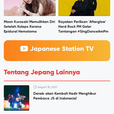
Maon Kurosaki Memulihkan Diri
Rayakan Perilisan 'Afterglow'
Setelah Kolaps Karena
Hard Rock FM Gelar
Epidural Hematoma
Tantangan #SingDanceAmPm
Japanese Station TV
Tentang Jepang Lainnya
August 18, 2021
Deneb akan Kembali Hadir Menghibur
Pembaca JS di Indonesia!