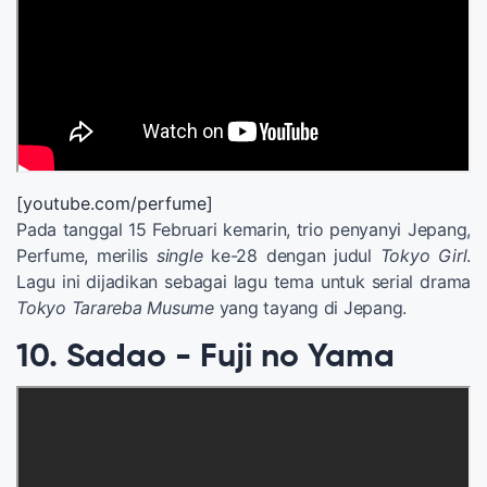
[youtube.com/perfume]
Pada tanggal 15 Februari kemarin, trio penyanyi Jepang,
Perfume, merilis
single
ke-28 dengan judul
Tokyo Girl
.
Lagu ini dijadikan sebagai lagu tema untuk serial drama
Tokyo Tarareba Musume
yang tayang di Jepang.
10. Sadao - Fuji no Yama